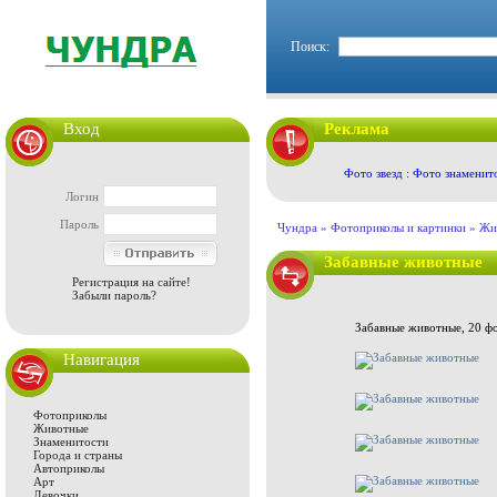
Поиск:
Вход
Реклама
Фото звезд : Фото знаменит
Логин
Пароль
Чундра »
Фотоприколы и картинки
»
Жи
Забавные животные
Регистрация на сайте!
Забыли пароль?
Забавные животные, 20 фо
Навигация
Фотоприколы
Животные
Знаменитости
Города и страны
Автоприколы
Арт
Девочки