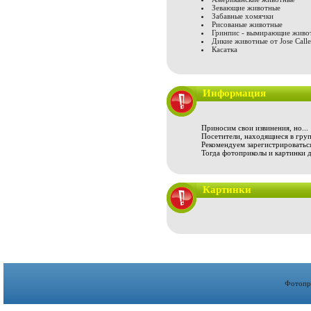
Зевающие животные
Забавные хомячки
Рисованые животные
Гринпис - вымирающие живо
Дикие животные от Jose Call
Касатка
Информация
Приносим свои извинения, но...
Посетители, находящиеся в груп
Рекомендуем зарегистрироваться
Тогда фотоприколы и картинки 
Картинки
Фотопр