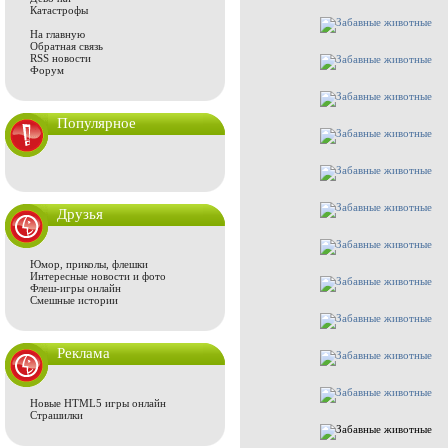
Катастрофы
На главную
Обратная связь
RSS новости
Форум
Популярное
Друзья
Юмор, приколы, флешки
Интересные новости и фото
Флеш-игры онлайн
Смешные истории
Реклама
Новые HTML5 игры онлайн
Страшилки