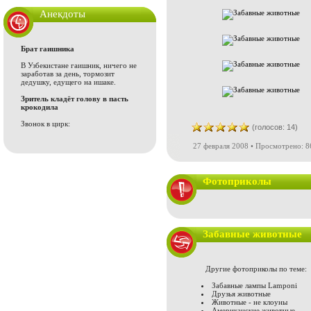
Анекдоты
Брат гаишника
В Узбекистане гаишник, ничего не
заработав за день, тормозит
дедушку, едущего на ишаке.
Зритель кладёт голову в пасть
крокодила
Звонок в цирк:
(голосов: 14)
27 февраля 2008 • Просмотрено: 8
Фотоприколы
Забавные животные
Другие фотоприколы по теме:
Забавные лампы Lamponi
Друзья животные
Животные - не клоуны
Американские животные