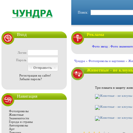
Поиск:
Вход
Реклама
Фото звезд : Фото знаменит
Логин
Пароль
Чундра »
Фотоприколы и картинки
»
Жи
Животные - не клоун
Регистрация на сайте!
Забыли пароль?
Три плаката в защиту жив
Навигация
Фотоприколы
Животные
Знаменитости
Города и страны
Автоприколы
Арт
Девочки