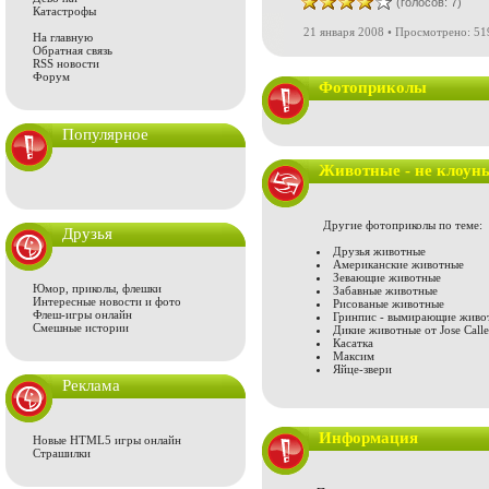
(голосов: 7)
Катастрофы
21 января 2008 • Просмотрено: 51
На главную
Обратная связь
RSS новости
Форум
Фотоприколы
Популярное
Животные - не клоун
Другие фотоприколы по теме:
Друзья
Друзья животные
Американские животные
Зевающие животные
Юмор, приколы, флешки
Забавные животные
Интересные новости и фото
Рисованые животные
Флеш-игры онлайн
Гринпис - вымирающие живо
Смешные истории
Дикие животные от Jose Call
Касатка
Максим
Яйце-звери
Реклама
Информация
Новые HTML5 игры онлайн
Страшилки