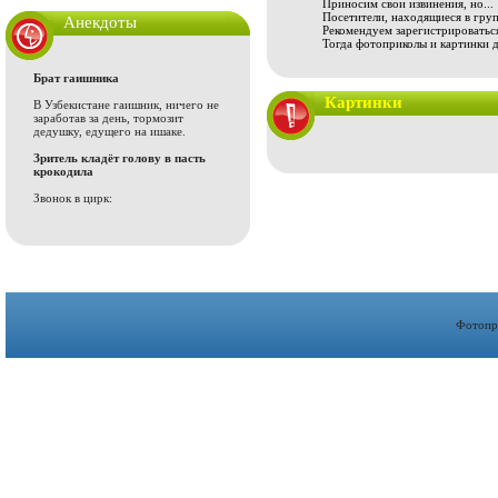
Приносим свои извинения, но...
Посетители, находящиеся в груп
Анекдоты
Рекомендуем зарегистрироваться
Тогда фотоприколы и картинки 
Брат гаишника
Картинки
В Узбекистане гаишник, ничего не
заработав за день, тормозит
дедушку, едущего на ишаке.
Зритель кладёт голову в пасть
крокодила
Звонок в цирк:
Фотопр