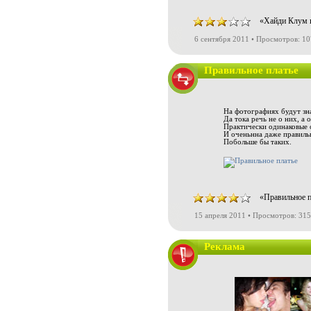
«Хайди Клум н
6 сентября 2011 • Просмотров: 1
Правильное платье
На фотографиях будут зн
Да тока речь не о них, а о
Практически одинаковые 
И оченьнна даже правильн
Побольше бы таких.
«Правильное п
15 апреля 2011 • Просмотров: 31
Реклама