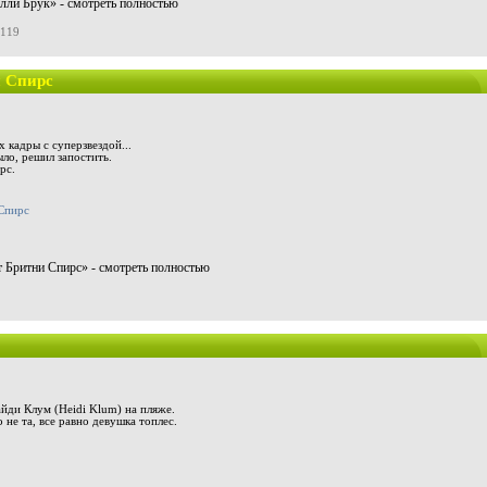
лли Брук» - смотреть полностью
0119
и Спирс
х кадры с суперзвездой...
ло, решил запостить.
рс.
т Бритни Спирс» - смотреть полностью
йди Клум (Heidi Klum) на пляже.
 не та, все равно девушка топлес.