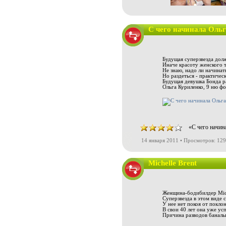
С чего начинала Оль
Будущая суперзвезда дол
Иначе красоту женского т
Не знаю, надо ли начинат
Но раздеться - практическ
Будущая девушка Бонда ра
Ольга Куриленко, 9 ню фо
«С чего начин
14 января 2011 • Просмотров: 12
Michelle Brent
Женщина-бодибилдер Mich
Суперзвезда в этом виде 
У нее нет покоя от поклон
В свои 40 лет она уже усп
Причина разводов банальн