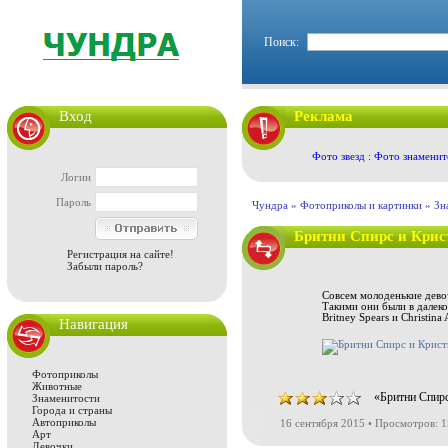
Поиск:
Вход
Реклама
Фото звезд : Фото знаменит
Логин
Пароль
Чундра »
Фотоприколы и картинки
»
Зн
Бритни Спирс и Крис
Регистрация на сайте!
Забыли пароль?
Совсем молоденькие дево
Такими они были в далеко
Britney Spears и Christina 
Навигация
Фотоприколы
Животные
«Бритни Спирс
Знаменитости
Города и страны
Автоприколы
16 сентября 2015 • Просмотров: 
Арт
Девочки