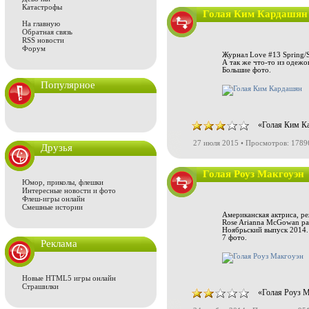
Катастрофы
Голая Ким Кардашян
На главную
Обратная связь
RSS новости
Форум
Журнал Love #13 Spring/
А так же что-то из одежо
Большие фото.
Популярное
«Голая Ким Ка
27 июля 2015 • Просмотров: 1789
Друзья
Голая Роуз Макгоуэн
Юмор, приколы, флешки
Интересные новости и фото
Флеш-игры онлайн
Смешные истории
Американская актриса, р
Rose Arianna McGowan раз
Ноябрьский выпуск 2014.
7 фото.
Реклама
Новые HTML5 игры онлайн
Страшилки
«Голая Роуз М