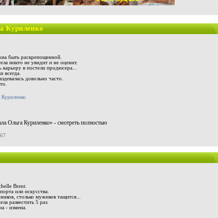
га Куриленко
жна быть раскрепощенной.
ела никто не увидит и не оценит.
ь карьеру в постели продюсера...
и всегда.
здевалась довольно часто.
то.
ала Ольга Куриленко» - смотреть полностью
967
elle Brent.
спорта или искусства.
ников, столько мужиков тащится...
ела развестить 5 раз.
а - измена.