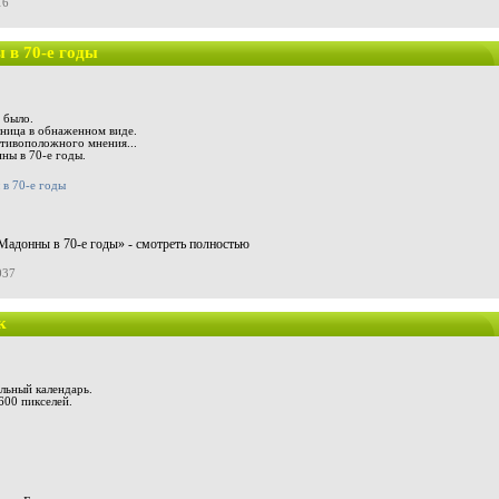
16
в 70-е годы
 было.
ница в обнаженном виде.
отивоположного мнения...
ны в 70-е годы.
адонны в 70-е годы» - смотреть полностью
037
к
льный календарь.
00 пикселей.