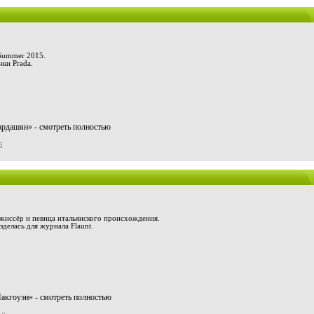
Summer 2015.
нки Prada.
рдашян» - смотреть полностью
6
ежиссёр и певица итальянского происхождения.
делась для журнала Flaunt.
акгоуэн» - смотреть полностью