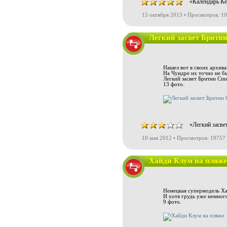
«Календарь Ке
15 октября 2013 • Просмотров: 1
Легкий засвет Бритн
Нашел вот в своих архива
На Чундре их точно не бы
Легкий засвет Бритни Спи
13 фото.
«Легкий засве
10 мая 2012 • Просмотров: 19757
Хайди Клум на пляже
Немецкая супермодель Ха
И хотя грудь уже немного
9 фото.