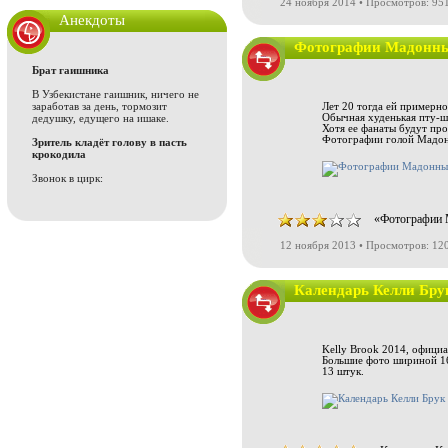
24 ноября 2014 • Просмотров: 95
Анекдоты
Фотографии Мадонны 
Брат гаишника
В Узбекистане гаишник, ничего не
заработав за день, тормозит
Лет 20 тогда ей примерно
дедушку, едущего на ишаке.
Обычная худенькая пту-ш
Хотя ее фанаты будут пр
Фотографии голой Мадон
Зритель кладёт голову в пасть
крокодила
Звонок в цирк:
«Фотографии М
12 ноября 2013 • Просмотров: 12
Календарь Келли Бру
Kelly Brook 2014, официа
Большие фото шириной 16
13 штук.