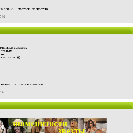
а пляже» - смотреть полностью
0716
аменитые девушки.
 платьях.
они.
ые платья :)))
латье» - смотреть полностью
594