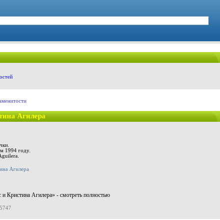
остей
аменитости
тина Агилера
чки.
м 1994 году.
Aguilera.
 и Кристина Агилера» - смотреть полностью
15747