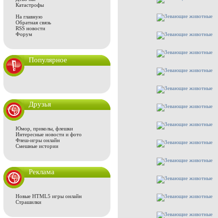
Катастрофы
На главную
Обратная связь
RSS новости
Форум
Популярное
Друзья
Юмор, приколы, флешки
Интересные новости и фото
Флеш-игры онлайн
Смешные истории
Реклама
Новые HTML5 игры онлайн
Страшилки