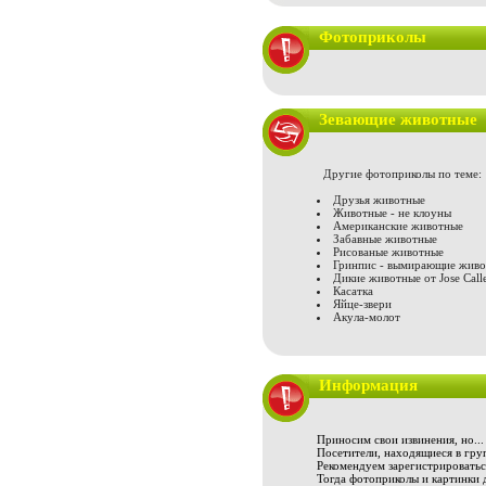
Фотоприколы
Зевающие животные
Другие фотоприколы по теме:
Друзья животные
Животные - не клоуны
Американские животные
Забавные животные
Рисованые животные
Гринпис - вымирающие жив
Дикие животные от Jose Call
Касатка
Яйце-звери
Акула-молот
Информация
Приносим свои извинения, но...
Посетители, находящиеся в груп
Рекомендуем зарегистрироваться
Тогда фотоприколы и картинки 