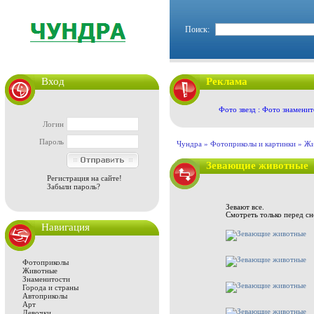
Поиск:
Вход
Реклама
Фото звезд : Фото знаменит
Логин
Пароль
Чундра »
Фотоприколы и картинки
»
Жи
Зевающие животные
Регистрация на сайте!
Забыли пароль?
Зевают все.
Смотреть только перед сн
Навигация
Фотоприколы
Животные
Знаменитости
Города и страны
Автоприколы
Арт
Девочки