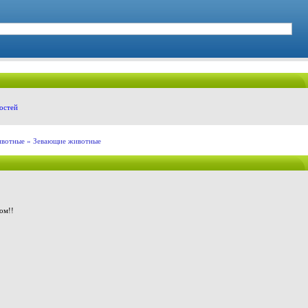
остей
вотные
» Зевающие животные
ом!!