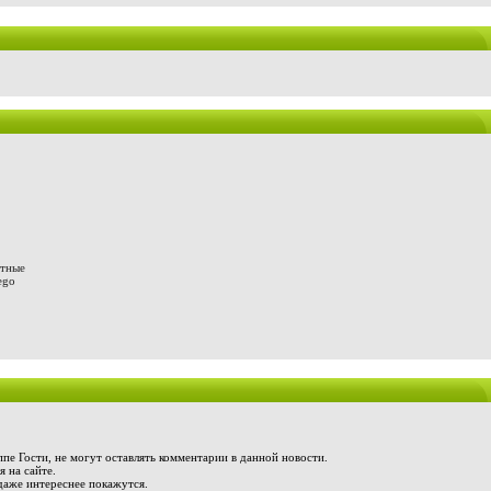
отные
ego
пе Гости, не могут оставлять комментарии в данной новости.
 на сайте.
даже интереснее покажутся.