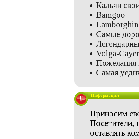
Кальян сво
Bamgoo
Lamborghini
Самые доро
Легендарны
Volga-Caye
Пожелания 
Самая уеди
Информация
Приносим сво
Посетители, 
оставлять ко