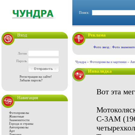
Поиск:
Вход
Реклама
Фото звезд : Фото знаменит
Логин
Пароль
Чундра »
Фотоприколы и картинки
»
Ав
Инвалидка
Регистрация на сайте!
Забыли пароль?
Вот эта ме
Навигация
Мотоколяск
Фотоприколы
Животные
С-3АМ (196
Знаменитости
Города и страны
четырехко
Автоприколы
Арт
Девочки