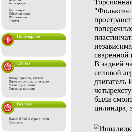
Торсионная
Катастрофы
"Фольксваг
На главную
Обратная связь
RSS новости
пространств
Форум
поперечные
пластинчат
Популярное
независима
сваренной 
В задней ч
Друзья
силовой аг
Юмор, приколы, флешки
двигатель И
Интересные новости и фото
Флеш-игры онлайн
четырехсту
Смешные истории
были смонт
Реклама
цилиндра, 
Новые HTML5 игры онлайн
Страшилки