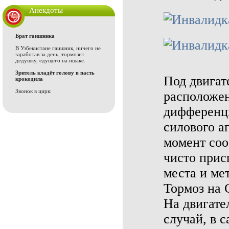
Анекдоты
Брат гаишника
В Узбекистане гаишник, ничего не
заработав за день, тормозит
дедушку, едущего на ишаке.
Зритель кладёт голову в пасть
Под двигат
крокодила
Звонок в цирк:
расположен
дифференци
силового а
момент соо
чисто прис
места и ме
Тормоз на 
На двигател
случай, в 