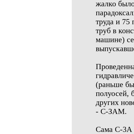
жалко было
парадоксал
труда и 75
труб в кон
машине) се
выпускавше
Проведенна
гидравличе
(раньше б
полуосей, 
других нов
- С-ЗАМ.
Сама С-3А 