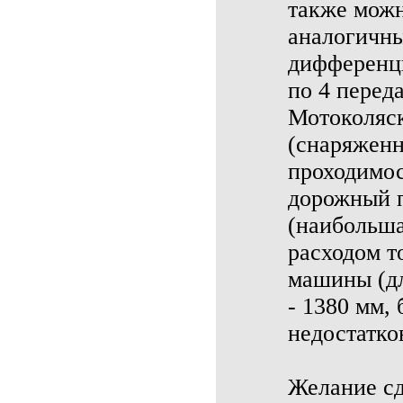
также можн
аналогичн
дифференци
по 4 переда
Мотоколяск
(снаряженн
проходимос
дорожный п
(наибольша
расходом т
машины (дл
- 1380 мм, 
недостатко
Желание сд