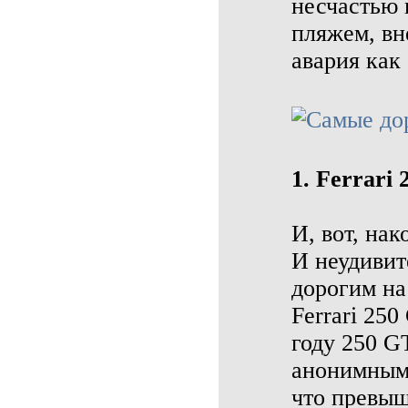
несчастью 
пляжем, вне
авария как 
1. Ferrari
И, вот, нак
И неудивит
дорогим на
Ferrari 25
году 250 G
анонимным 
что превыш