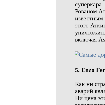
суперкара.
Рованом Ат
известным 
этого Атки
уничтожить
включая As
5. Enzo Fer
Как ни стр
аварий явл
Ни цена эт