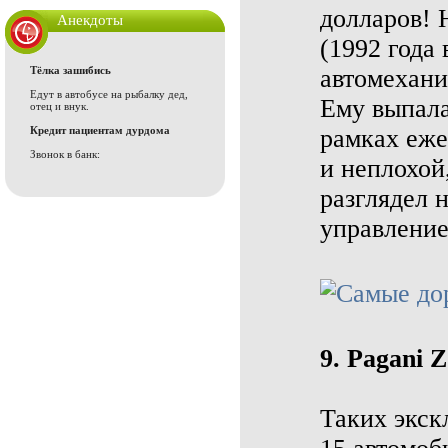
долларов! 
Анекдоты
(1992 года
Тёлка зашибись
автомехани
Едут в автобусе на рыбалку дед,
Ему выпала
отец и внук.
Кредит пациентам дурдома
рамках еже
Звонок в банк:
и неплохой,
разглядел 
управление
9. Pagani 
Таких экс