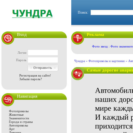
Поиск:
Вход
Реклама
Фото звезд : Фото знаменит
Логин
Пароль
Чундра »
Фотоприколы и картинки
»
Ав
Самые дорогие авари
Регистрация на сайте!
Забыли пароль?
Автомобиль
Навигация
наших доро
мире кажды
Фотоприколы
Животные
И каждый р
Знаменитости
Города и страны
приходитс
Автоприколы
Арт
Девочки