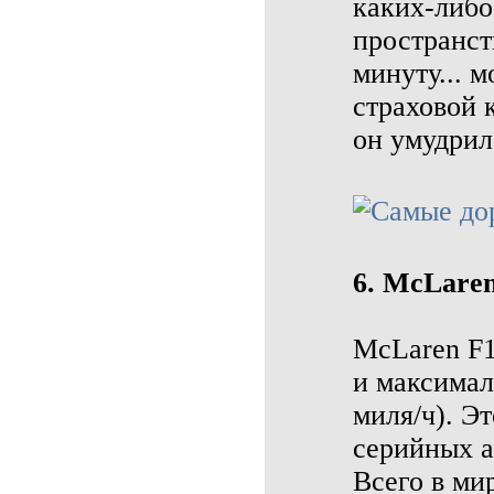
каких-либо
пространств
минуту... 
страховой 
он умудрил
6. McLaren
McLaren F1
и максимал
миля/ч). Э
серийных а
Всего в ми