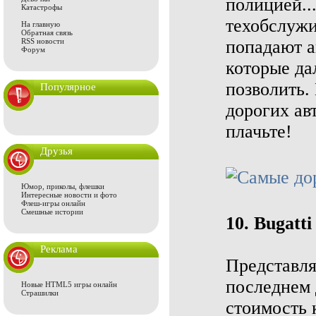
полицией..
Катастрофы
техобслужи
На главную
Обратная связь
RSS новости
попадают а
Форум
которые да
позволить
Популярное
дорогих ав
плачьте!
Друзья
Юмор, приколы, флешки
Интересные новости и фото
Флеш-игры онлайн
Смешные истории
10. Bugatt
Реклама
Представля
последнем 
Новые HTML5 игры онлайн
Страшилки
стоимость 