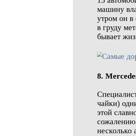
15 автомоб
машину вла
утром он в
в груду ме
бывает жиз
8. Mercede
Специалист
чайки) одн
этой славн
сожалению,
несколько 