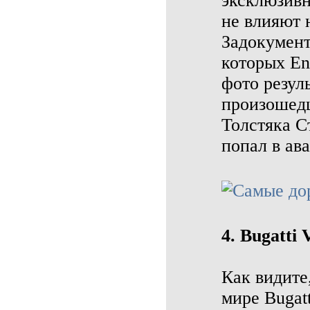
эксклюзивн
не влияют 
Задокумент
которых En
фото резул
произошедш
Толстяка С
попал в ав
4. Bugatti 
Как видите
мире Bugat