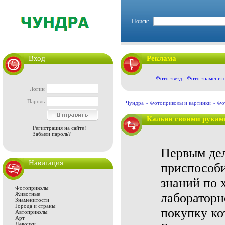
Поиск:
Вход
Реклама
Фото звезд : Фото знаменит
Логин
Пароль
Чундра »
Фотоприколы и картинки
»
Фо
Кальян своими рукам
Регистрация на сайте!
Забыли пароль?
Первым дел
Навигация
приспособи
знаний по х
Фотоприколы
Животные
лабораторн
Знаменитости
Города и страны
покупку ко
Автоприколы
Арт
Девочки