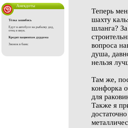
Анекдоты
Теперь мен
шахту калья
Тёлка зашибись
шланга? За
Едут в автобусе на рыбалку дед,
отец и внук.
строительн
Кредит пациентам дурдома
вопроса на
Звонок в банк:
душа, давн
нельзя луч
Там же, по
конфорка о
для ракови
Также я пр
достаточно
металличес