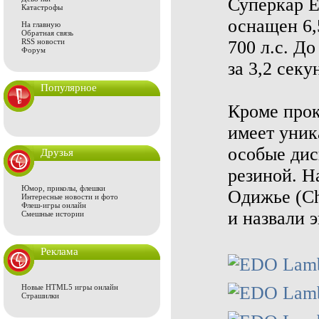
Суперкар E
Катастрофы
оснащен 6,
На главную
Обратная связь
RSS новости
700 л.с. Д
Форум
за 3,2 секу
Популярное
Кроме прок
имеет уник
особые дис
Друзья
резиной. Н
Юмор, приколы, флешки
Одижье (Chr
Интересные новости и фото
Флеш-игры онлайн
и назвали 
Смешные истории
Реклама
Новые HTML5 игры онлайн
Страшилки