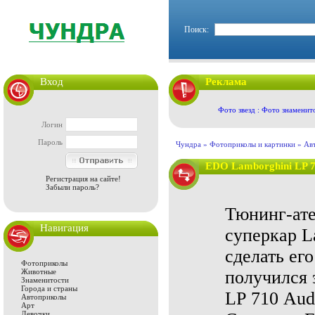
Поиск:
Вход
Реклама
Фото звезд : Фото знаменит
Логин
Пароль
Чундра »
Фотоприколы и картинки
»
Ав
EDO Lamborghini LP 7
Регистрация на сайте!
Забыли пароль?
Тюнинг-ате
Навигация
суперкар L
сделать ег
Фотоприколы
Животные
получился 
Знаменитости
Города и страны
LP 710 Audi
Автоприколы
Арт
Девочки