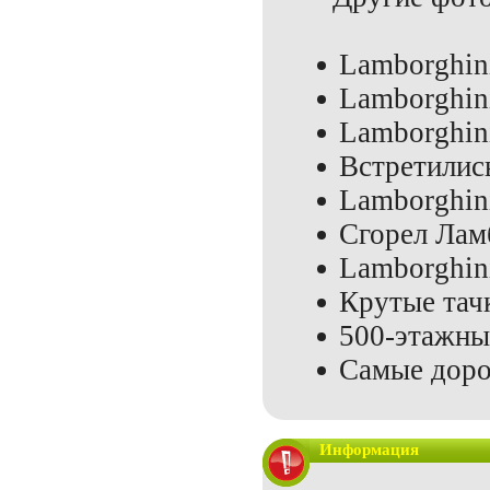
Lamborghin
Lamborghin
Lamborghini
Встретилис
Lamborghin
Сгорел Ла
Lamborghini
Крутые тач
500-этажны
Самые доро
Информация