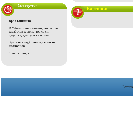
Анекдоты
Картинки
Брат гаишника
В Узбекистане гаишник, ничего не
заработав за день, тормозит
дедушку, едущего на ишаке.
Зритель кладёт голову в пасть
крокодила
Звонок в цирк:
Фотопр