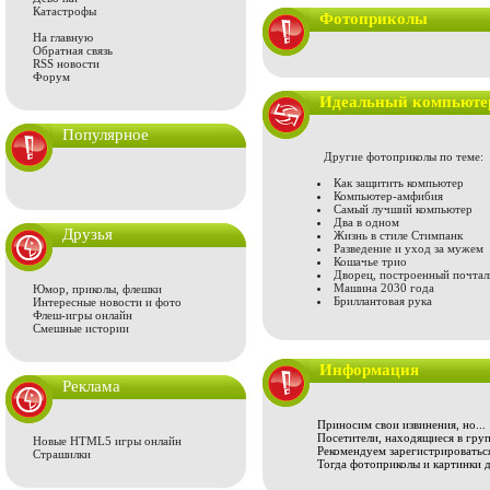
Катастрофы
Фотоприколы
На главную
Обратная связь
RSS новости
Форум
Идеальный компьюте
Популярное
Другие фотоприколы по теме:
Как защитить компьютер
Компьютер-амфибия
Самый лучший компьютер
Два в одном
Друзья
Жизнь в стиле Стимпанк
Разведение и уход за мужем
Кошачье трио
Дворец, построенный почта
Машина 2030 года
Юмор, приколы, флешки
Бриллантовая рука
Интересные новости и фото
Флеш-игры онлайн
Смешные истории
Информация
Реклама
Приносим свои извинения, но...
Посетители, находящиеся в груп
Новые HTML5 игры онлайн
Рекомендуем зарегистрироваться
Страшилки
Тогда фотоприколы и картинки 