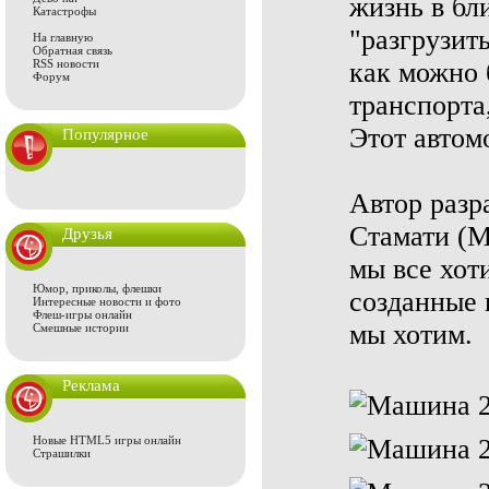
жизнь в бл
Катастрофы
"разгрузит
На главную
Обратная связь
RSS новости
как можно 
Форум
транспорта
Этот автом
Популярное
Автор разр
Стамати (M
Друзья
мы все хот
Юмор, приколы, флешки
созданные п
Интересные новости и фото
Флеш-игры онлайн
мы хотим.
Смешные истории
Реклама
Новые HTML5 игры онлайн
Страшилки