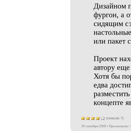
Дизайном 
фургон, а 
сидящим сза
настольные
или пакет 
Проект нах
автору еще
Хотя бы по
едва достиг
разместить
концепте яв
(голосов: 7)
30 сентября 2008 • Просмотрено: 