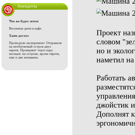
Анекдоты
Что же будет летом
Весенним днем в кафе.
Проект наз
Хаим достал
словом "зе
Проводили эксперимент. Отправили
на необитаемый остров двух
но и эколо
евреев. Проверяют через пару
месяцев: на острове, кроме евреев,
еще и две женщины.
наметил на
Работать а
разместятс
управлени
джойстик и
Дополнят к
эргономичн