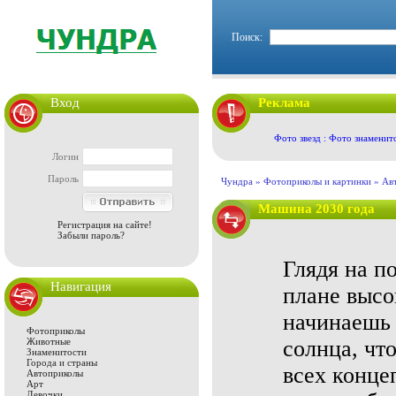
Поиск:
Вход
Реклама
Фото звезд : Фото знаменит
Логин
Пароль
Чундра »
Фотоприколы и картинки
»
Ав
Машина 2030 года
Регистрация на сайте!
Забыли пароль?
Глядя на п
Навигация
плане высо
начинаешь 
Фотоприколы
Животные
солнца, чт
Знаменитости
Города и страны
всех конце
Автоприколы
Арт
Девочки