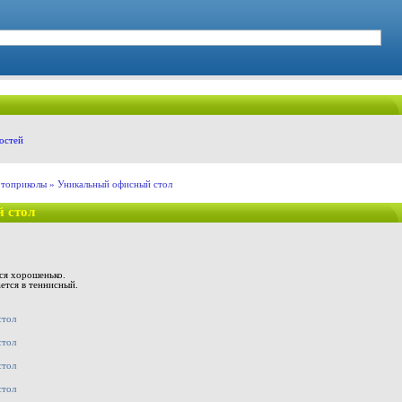
остей
топриколы
» Уникальный офисный стол
 стол
.
ся хорошенько.
ется в теннисный.