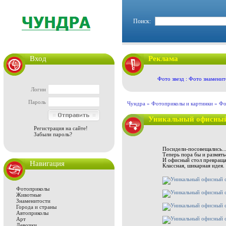
Поиск:
Вход
Реклама
Фото звезд : Фото знаменит
Логин
Пароль
Чундра »
Фотоприколы и картинки
»
Фо
Уникальный офисный
Регистрация на сайте!
Забыли пароль?
Посидели-посовещались..
Теперь пора бы и размять
И офисный стол превраща
Навигация
Классная, шикарная идея.
Фотоприколы
Животные
Знаменитости
Города и страны
Автоприколы
Арт
Девочки