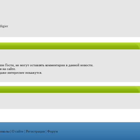
igier
пе Гости, не могут оставлять комментарии в данной новости.
 на сайте.
даже интереснее покажутся.
иколы
|
О сайте
|
Регистрация
|
Форум