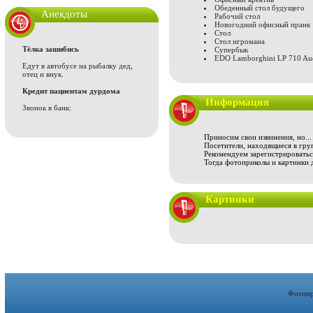
Обеденный стол будущего
Анекдоты
Рабочий стол
Новогодний офисный пранк
Стол
Стол игромана
Тёлка зашибись
Супербык
EDO Lamborghini LP 710 Aud
Едут в автобусе на рыбалку дед,
отец и внук.
Кредит пациентам дурдома
Информация
Звонок в банк:
Приносим свои извинения, но...
Посетители, находящиеся в груп
Рекомендуем зарегистрироваться
Тогда фотоприколы и картинки 
Картинки
Фотопр