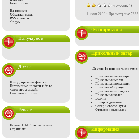
Катастрофы
(голосов: 4)
На главную
1 июля 2009 • Просмотрено: 7662
Обратная связь
RSS новости
Форум
Фотоприколы
Популярное
Прикольный загар
Друзья
Другие фотоприколы по теме:
Прикольный календарь
Прикольный морж
Юмор, приколы, флешки
Прикольный волынщик
Интересные новости и фото
Прикольный прицеп
Флеш-игры онлайн
Прикольный мотоцикл
Смешные истории
Прикольный катер
Волчик
Подарок девушке
Собери своего Буша
Реклама
Отрывной календарь
Новые HTML5 игры онлайн
Информация
Страшилки