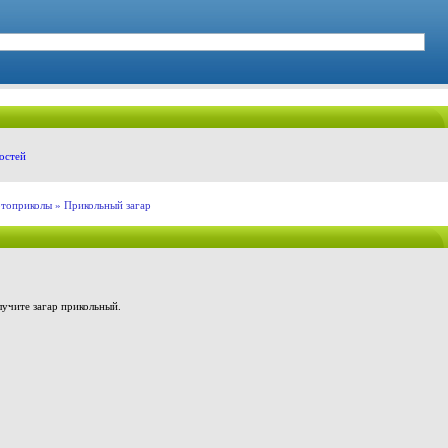
остей
топриколы
» Прикольный загар
олучите загар прикольный.