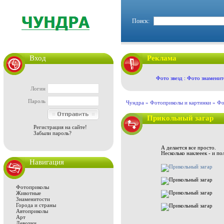
Поиск:
Вход
Реклама
Фото звезд : Фото знаменит
Логин
Пароль
Чундра »
Фотоприколы и картинки
»
Фо
Прикольный загар
Регистрация на сайте!
Забыли пароль?
А делается все просто.
Несколько наклееек - и п
Навигация
Фотоприколы
Животные
Знаменитости
Города и страны
Автоприколы
Арт
Девочки