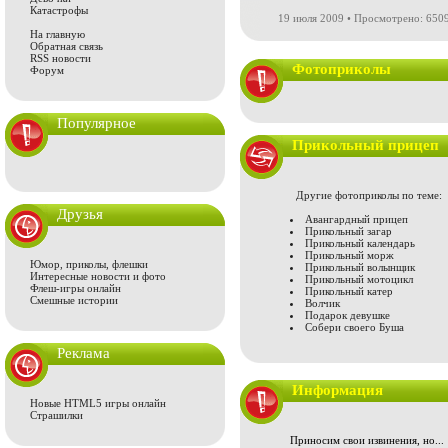
Катастрофы
19 июля 2009 • Просмотрено: 6509
На главную
Обратная связь
RSS новости
Фотоприколы
Форум
Популярное
Прикольный прицеп
Другие фотоприколы по теме:
Друзья
Авангардный прицеп
Прикольный загар
Прикольный календарь
Прикольный морж
Юмор, приколы, флешки
Прикольный волынщик
Интересные новости и фото
Прикольный мотоцикл
Флеш-игры онлайн
Прикольный катер
Смешные истории
Волчик
Подарок девушке
Собери своего Буша
Реклама
Информация
Новые HTML5 игры онлайн
Страшилки
Приносим свои извинения, но...