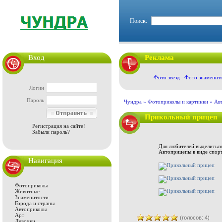
Поиск:
Вход
Реклама
Фото звезд : Фото знаменит
Логин
Пароль
Чундра »
Фотоприколы и картинки
»
Ав
Прикольный прицеп
Регистрация на сайте!
Забыли пароль?
Для любителей выделиться
Автоприцепы в виде спорт
Навигация
Фотоприколы
Животные
Знаменитости
Города и страны
Автоприколы
Арт
(голосов: 4)
Девочки