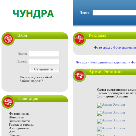
Поиск:
Вход
Реклама
Фото звезд : Фото знаменит
Логин
Пароль
Чундра »
Фотоприколы и картинки
»
Фо
Армия Эстонии
Регистрация на сайте!
Забыли пароль?
Самая смертоносная армия
Только посмотрите на их з
Это - армия Эстонии.
Навигация
Фотоприколы
Животные
Знаменитости
Города и страны
Автоприколы
Арт
Девочки