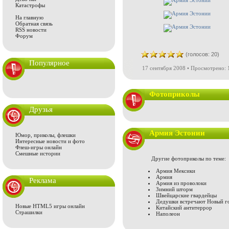
Катастрофы
На главную
Обратная связь
RSS новости
Форум
(голосов: 20)
Популярное
17 сентября 2008 • Просмотрено: 
Фотоприколы
Друзья
Армия Эстонии
Юмор, приколы, флешки
Интересные новости и фото
Флеш-игры онлайн
Смешные истории
Другие фотоприколы по теме:
Армия Мексики
Армия
Реклама
Армия из проволоки
Зимний шторм
Швейцарские гвардейцы
Дедушки встречают Новый г
Новые HTML5 игры онлайн
Китайский антитеррор
Страшилки
Наполеон