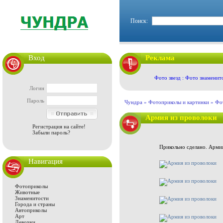
Поиск:
Вход
Реклама
Фото звезд : Фото знаменит
Логин
Пароль
Чундра »
Фотоприколы и картинки
»
Фо
Армия из проволоки
Регистрация на сайте!
Забыли пароль?
Прикольно сделано. Армия
Навигация
Фотоприколы
Животные
Знаменитости
Города и страны
Автоприколы
Арт
Девочки