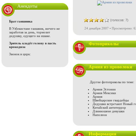
Анекдоты
(голосов: 7)
Брат гаишника
24 декабря 2007 • Просмотрено: 6
В Узбекистане гаишник, ничего не
заработав за день, тормозит
дедушку, едущего на ишаке.
Зритель кладёт голову в пасть
Фотоприколы
крокодила
Звонок в цирк:
Армия из проволоки
Другие фотоприколы по теме:
Армия Эстонии
Армия Мексики
Армия
Швейцарские гвардейцы
Дедушки встречают Новый г
Китайский антитеррор
Длинношеие девушки
Наполеон
Информация