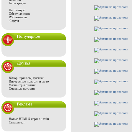
Катастрофы
На главную
Обратная связь
RSS новости
Форум
Популярное
Друзья
Юмор, приколы, флешки
Интересные новости и фото
Флеш-игры онлайн
Смешные истории
Реклама
Новые HTML5 игры онлайн
Страшилки