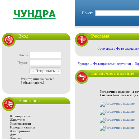
Поиск:
Вход
Реклама
Фото звезд : Фото знаменит
Логин
Пароль
Чундра »
Фотоприколы и картинки
»
Го
Загадочное явление
Регистрация на сайте!
Забыли пароль?
Загадочное явление на о
Сначала было как всегда -
Навигация
Фотоприколы
Животные
Знаменитости
Города и страны
Автоприколы
Арт
Девочки