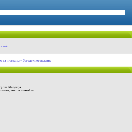
остей
рода и страны
» Загадочное явление
строве Мадейра.
 темно, тихо и спокойно...