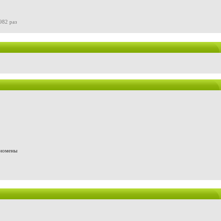
982 раз
еномены