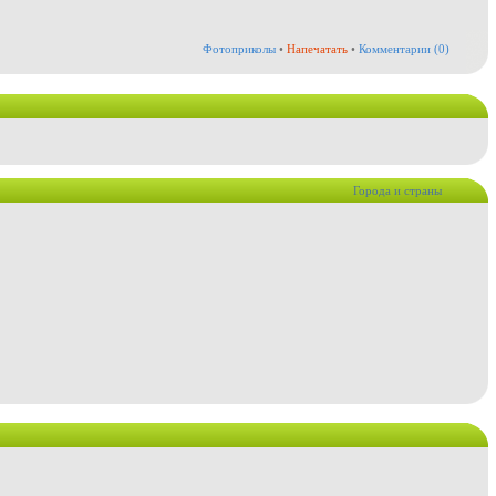
Фотоприколы
•
Напечатать
•
Комментарии (0)
Города и страны