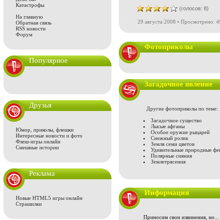
Катастрофы
(голосов: 8)
На главную
29 августа 2008 • Просмотрено: 4
Обратная связь
RSS новости
Форум
Фотоприколы
Популярное
Загадочное явление
Друзья
Другие фотоприколы по теме:
Загадочное существо
Лысые афганы
Юмор, приколы, флешки
Особое оружие рыцарей
Интересные новости и фото
Снежный ролик
Флеш-игры онлайн
Земля семи цветов
Смешные истории
Удивительные природные ф
Полярные сияния
Землетрясения
Реклама
Информация
Новые HTML5 игры онлайн
Страшилки
Приносим свои извинения, но...