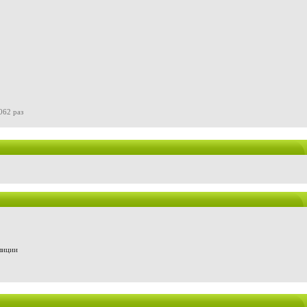
062 раз
лиции