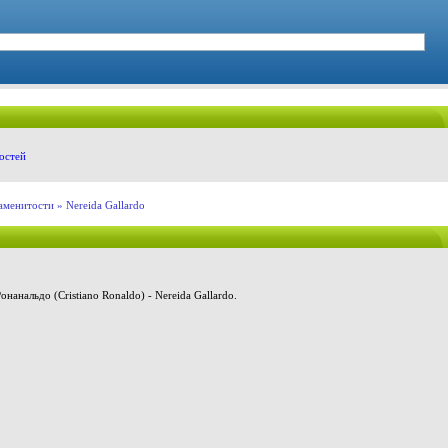
остей
аменитости
» Nereida Gallardo
нанальдо (Cristiano Ronaldo) - Nereida Gallardo.