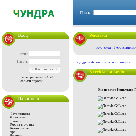
Поиск:
Вход
Реклама
Фото звезд : Фото знаменит
Логин
Пароль
Чундра »
Фотоприколы и картинки
»
Зн
Nereida Gallardo
Регистрация на сайте!
Забыли пароль?
Экс-подруга Криштьяно Ро
Навигация
Фотоприколы
Животные
Знаменитости
Города и страны
Автоприколы
Арт
Девочки