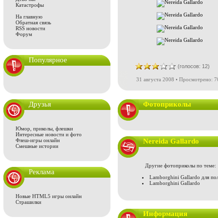
Катастрофы
На главную
Обратная связь
RSS новости
Форум
Популярное
(голосов: 12)
31 августа 2008 • Просмотрено: 7
Друзья
Фотоприколы
Юмор, приколы, флешки
Интересные новости и фото
Флеш-игры онлайн
Nereida Gallardo
Смешные истории
Другие фотоприколы по теме:
Реклама
Lamborghini Gallardo для по
Lamborghini Gallardo
Новые HTML5 игры онлайн
Страшилки
Информация