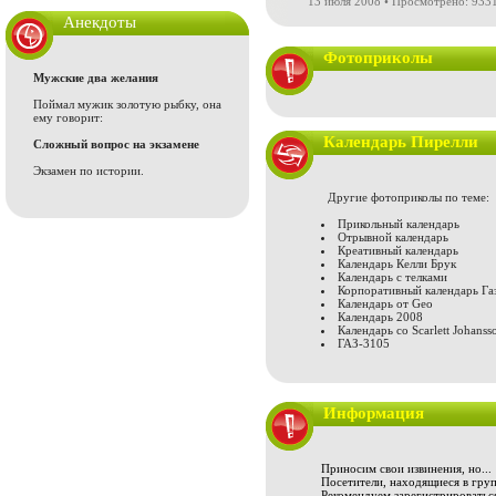
13 июля 2008 • Просмотрено: 9331
Анекдоты
Фотоприколы
Мужские два желания
Поймал мужик золотую рыбку, она
ему говорит:
Календарь Пирелли
Сложный вопрос на экзамене
Экзамен по истории.
Другие фотоприколы по теме:
Прикольный календарь
Отрывной календарь
Креативный календарь
Календарь Келли Брук
Календарь с телками
Корпоративный календарь Га
Календарь от Geo
Календарь 2008
Календарь со Scarlett Johanss
ГАЗ-3105
Информация
Приносим свои извинения, но...
Посетители, находящиеся в груп
Рекомендуем зарегистрироваться