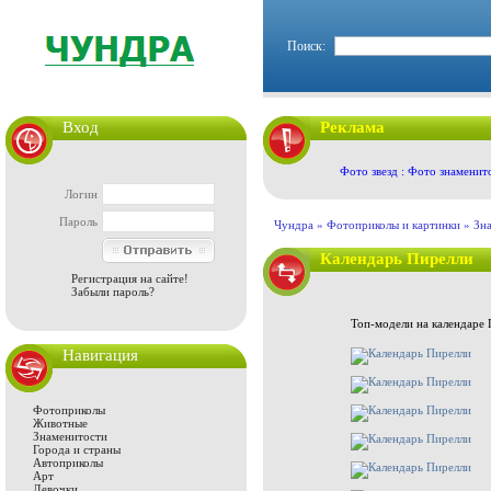
Поиск:
Вход
Реклама
Фото звезд : Фото знаменит
Логин
Пароль
Чундра »
Фотоприколы и картинки
»
Зн
Календарь Пирелли
Регистрация на сайте!
Забыли пароль?
Топ-модели на календаре 
Навигация
Фотоприколы
Животные
Знаменитости
Города и страны
Автоприколы
Арт
Девочки