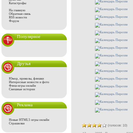
Катастрофы
На главную
Обратная связь
RSS новости
Форум
Популярное
Друзья
Юмор, приколы, флешки
Интересные новости и фото
Флеш-игры онлайн
Смешные истории
Реклама
Новые HTML5 игры онлайн
Страшилки
(голосов: 10)