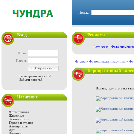
Поиск:
Вход
Реклама
Фото звезд : Фото знаменит
Логин
Пароль
Чундра »
Фотоприколы и картинки
»
Фо
Корпоративный кален
Регистрация на сайте!
Забыли пароль?
Видать, где-то утечка газ
Навигация
Фотоприколы
Животные
Знаменитости
Города и страны
Автоприколы
Арт
Девочки