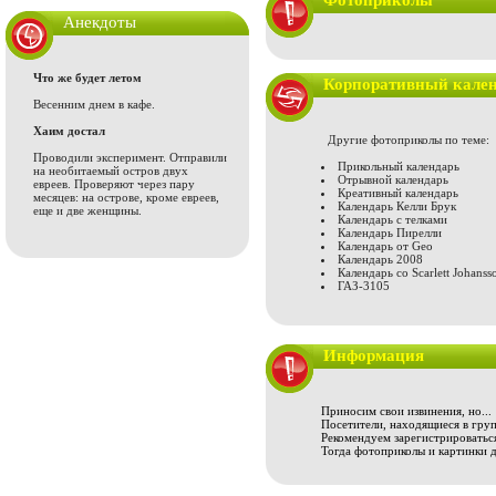
Фотоприколы
Анекдоты
Что же будет летом
Корпоративный кален
Весенним днем в кафе.
Хаим достал
Другие фотоприколы по теме:
Проводили эксперимент. Отправили
Прикольный календарь
на необитаемый остров двух
Отрывной календарь
евреев. Проверяют через пару
Креативный календарь
месяцев: на острове, кроме евреев,
Календарь Келли Брук
еще и две женщины.
Календарь с телками
Календарь Пирелли
Календарь от Geo
Календарь 2008
Календарь со Scarlett Johanss
ГАЗ-3105
Информация
Приносим свои извинения, но...
Посетители, находящиеся в груп
Рекомендуем зарегистрироваться
Тогда фотоприколы и картинки 