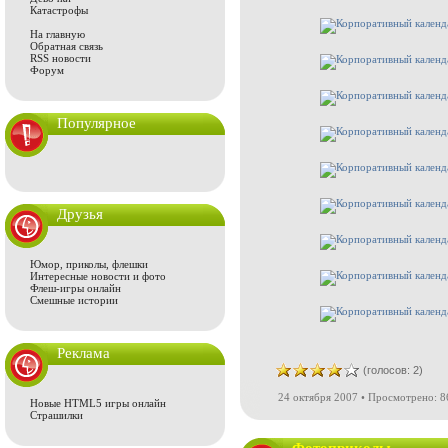
Катастрофы
На главную
Обратная связь
RSS новости
Форум
Популярное
Друзья
Юмор, приколы, флешки
Интересные новости и фото
Флеш-игры онлайн
Смешные истории
Реклама
(голосов: 2)
24 октября 2007 • Просмотрено: 8
Новые HTML5 игры онлайн
Страшилки