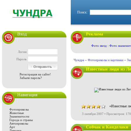
Поиск:
Вход
Реклама
Фото звезд : Фото знаменит
Логин
Пароль
Чундра »
Фотоприколы и картинки
»
Зн
Известные люди из Л
Регистрация на сайте!
Забыли пароль?
Навигация
«Известные лю
Фотоприколы
Животные
3 октября 2007 • Просмотров: 17
Знаменитости
Города и страны
Автоприколы
Собчак и Канделаки
Арт
Девочки