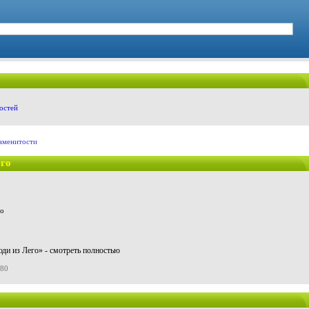
остей
аменитости
его
ди из Лего» - смотреть полностью
080