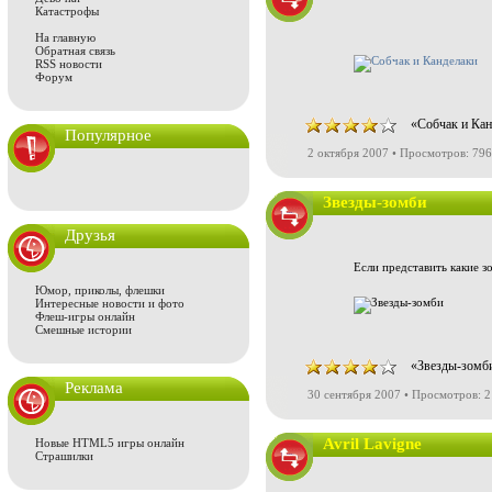
Катастрофы
На главную
Обратная связь
RSS новости
Форум
«Собчак и Кан
Популярное
2 октября 2007 • Просмотров: 79
Звезды-зомби
Друзья
Если представить какие з
Юмор, приколы, флешки
Интересные новости и фото
Флеш-игры онлайн
Смешные истории
«Звезды-зомби
Реклама
30 сентября 2007 • Просмотров: 
Avril Lavigne
Новые HTML5 игры онлайн
Страшилки