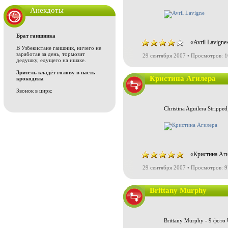
Анекдоты
Брат гаишника
«Avril Lavigne
В Узбекистане гаишник, ничего не
заработав за день, тормозит
29 сентября 2007 • Просмотров: 
дедушку, едущего на ишаке.
Зритель кладёт голову в пасть
Кристина Агилера
крокодила
Звонок в цирк:
Christina Aguilera Strippe
«Кристина Аги
29 сентября 2007 • Просмотров: 
Brittany Murphy
Brittany Murphy - 9 фото