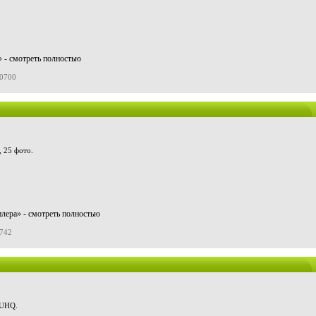
» - смотреть полностью
10700
d, 25 фото.
лера» - смотреть полностью
9742
 UHQ.