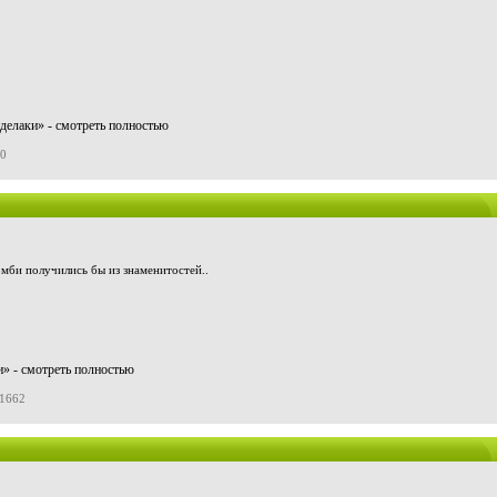
делаки» - смотреть полностью
60
омби получились бы из знаменитостей..
» - смотреть полностью
21662