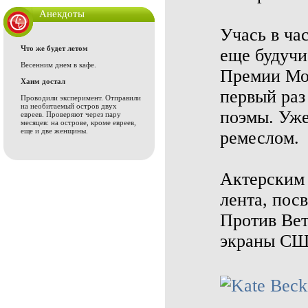
Анекдоты
Учась в ча
Что же будет летом
еще будучи
Весенним днем в кафе.
Премии Мол
Хаим достал
первый раз 
Проводили эксперимент. Отправили
на необитаемый остров двух
поэмы. Уже
евреев. Проверяют через пару
месяцев: на острове, кроме евреев,
еще и две женщины.
ремеслом.
Актерским 
лента, пос
Против Вет
экраны США