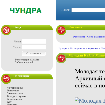
Поиск:
Вход
Реклама
Фото звезд : Фото знаменит
Логин
Пароль
Чундра »
Фотоприколы и картинки
»
Зн
Молодая Кайли Мино
Регистрация на сайте!
Забыли пароль?
Молодая те
Навигация
Архивный ф
сейчас в по
Фотоприколы
Животные
Знаменитости
Города и страны
Автоприколы
Арт
Девочки