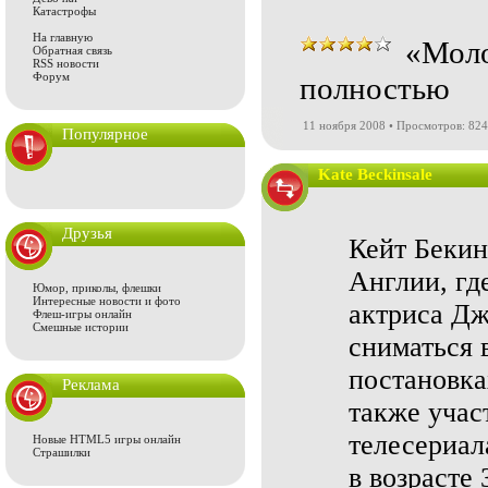
Катастрофы
На главную
«Моло
Обратная связь
RSS новости
Форум
полностью
11 ноября 2008 • Просмотров: 82
Популярное
Kate Beckinsale
Друзья
Кейт Бекин
Англии, гд
Юмор, приколы, флешки
Интересные новости и фото
актриса Дж
Флеш-игры онлайн
Смешные истории
сниматься 
постановка
Реклама
также учас
телесериал
Новые HTML5 игры онлайн
Страшилки
в возрасте 