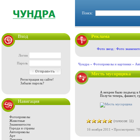
Поиск:
Вход
Реклама
Фото звезд : Фото знаменит
Логин
Пароль
Чундра »
Фотоприколы и картинки
»
Ав
Месть мусорщика
Регистрация на сайте!
Забыли пароль?
А нехрен было подъезд к 
Получи теперь, фашист, г
Навигация
Фотоприколы
Животные
(голосов: 11)
Знаменитости
Города и страны
16 ноября 2011 • Просмотрено: 78
Автоприколы
Арт
Девочки