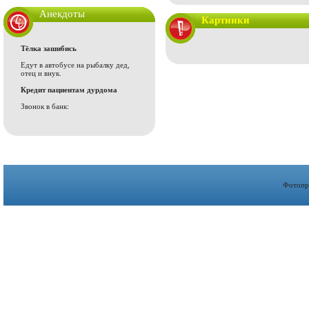
Анекдоты
Картинки
Тёлка зашибись
Едут в автобусе на рыбалку дед,
отец и внук.
Кредит пациентам дурдома
Звонок в банк:
Фотопр