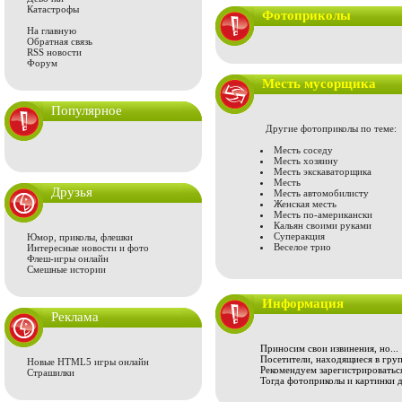
Катастрофы
Фотоприколы
На главную
Обратная связь
RSS новости
Форум
Месть мусорщика
Популярное
Другие фотоприколы по теме:
Месть соседу
Месть хозяину
Месть экскаваторщика
Месть
Друзья
Месть автомобилисту
Женская месть
Месть по-американски
Кальян своими руками
Суперакция
Юмор, приколы, флешки
Веселое трио
Интересные новости и фото
Флеш-игры онлайн
Смешные истории
Информация
Реклама
Приносим свои извинения, но...
Посетители, находящиеся в груп
Новые HTML5 игры онлайн
Рекомендуем зарегистрироваться
Страшилки
Тогда фотоприколы и картинки 