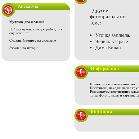
Анекдоты
Другие
фотоприколы по
Мужские два желания
теме:
Поймал мужик золотую рыбку, она
ему говорит:
Уточка заплыла..
Сложный вопрос на экзамене
Червяк в Праге
Дима Билан
Экзамен по истории.
Информация
Приносим свои извинения, но...
Посетители, находящиеся в груп
Рекомендуем зарегистрироваться
Тогда фотоприколы и картинки 
Картинки