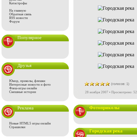
Катастрофы
На главную
Обратная связь
RSS новости
Форум
Популярное
Друзья
Юмор, приколы, флешки
(голосов: 1)
Интересные новости и фото
Флеш-игры онлайн
Смешные истории
28 ноября 2007 • Просмотрено: 52
Фотоприколы
Реклама
Новые HTML5 игры онлайн
Страшилки
Городская река