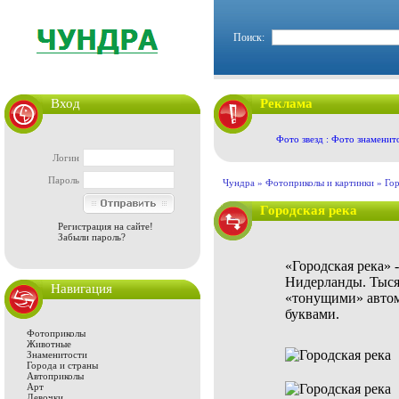
Поиск:
Вход
Реклама
Фото звезд : Фото знаменит
Логин
Пароль
Чундра »
Фотоприколы и картинки
»
Гор
Городская река
Регистрация на сайте!
Забыли пароль?
«Городская река» 
Нидерланды. Тыся
Навигация
«тонущими» авто
буквами.
Фотоприколы
Животные
Знаменитости
Города и страны
Автоприколы
Арт
Девочки