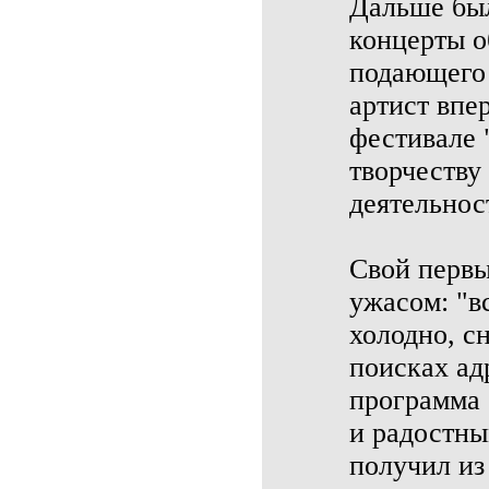
Дальше был
концерты о
подающего 
артист впе
фестивале 
творчеству
деятельнос
Cвой первы
ужасом: "вс
холодно, с
поисках ад
программа 
и радостн
получил из