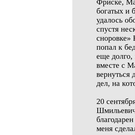
Фриске, Ма
богатых и 
удалось об
спустя нес
сноровке» 
попал к бе
еще долго, 
вместе с 
вернуться 
дел, на кот
20 сентябр
Шмильевич 
благодарен
меня сдела