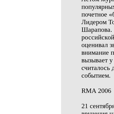
популярных
почетное «
Лидером То
Шарапова. 
российской
оценивал зв
внимание п
вызывает у
считалось 
событием.
RMA 2006
21 сентябр
вручения 