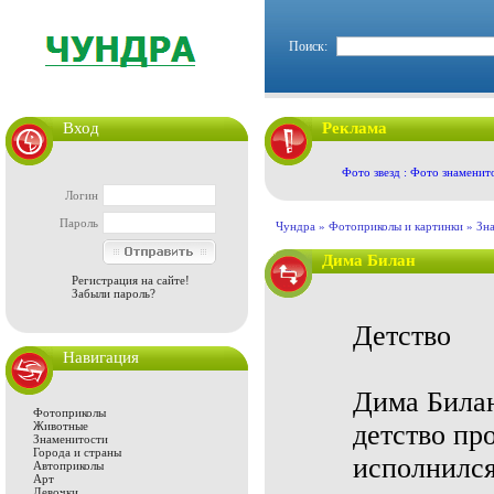
Поиск:
Вход
Реклама
Фото звезд : Фото знаменит
Логин
Пароль
Чундра »
Фотоприколы и картинки
»
Зн
Дима Билан
Регистрация на сайте!
Забыли пароль?
Детство
Навигация
Дима Билан
Фотоприколы
Животные
детство пр
Знаменитости
Города и страны
исполнился
Автоприколы
Арт
Девочки