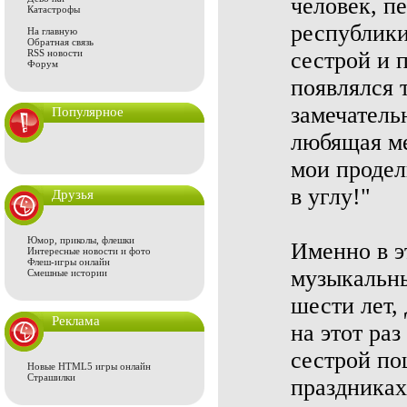
человек, п
Катастрофы
республики
На главную
Обратная связь
RSS новости
сестрой и п
Форум
появлялся 
замечатель
Популярное
любящая ме
мои продел
в углу!"
Друзья
Юмор, приколы, флешки
Именно в э
Интересные новости и фото
Флеш-игры онлайн
музыкальны
Смешные истории
шести лет,
Реклама
на этот ра
сестрой по
Новые HTML5 игры онлайн
Страшилки
праздниках,