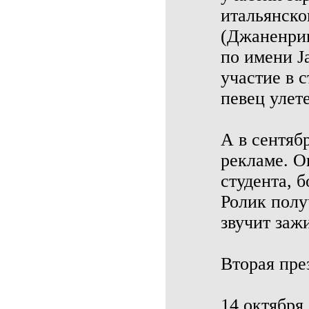
итальянско
(Джаненрик
по имени J
участие в 
певец улет
А в сентяб
рекламе. О
студента, 
Ролик полу
звучит заж
Вторая пре
14 октября 