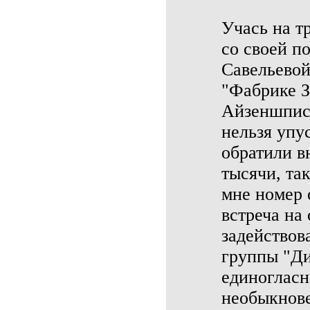
Учась на т
со своей п
Савельевой
"Фабрике З
Айзеншписо
нельзя упус
обратили в
тысячи, та
мне номер 
встреча на 
задействов
группы "Ди
единогласн
необыкнов