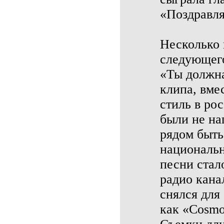
«Поздравля
Несколько 
следующего
«Ты должна
клипа, вме
стиль в ро
были не на
рядом быть
национальн
песни стал
радио кана
снялся для
как «Cosmo