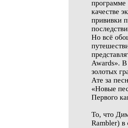
программе 
качестве э
прививки п
последстви
Но всё обо
путешестви
представля
Awards». В
золотых гр
Ате за пес
«Новые пес
Первого ка
То, что Ди
Rambler) в 