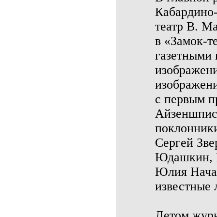
Кабардино-
театр В. М
в «Замок-т
газетными 
изображени
изображени
с первым 
Айзеншписо
поклонники
Сергей Зве
Юдашкин, 
Юлия Нача
известные 
Летом журн