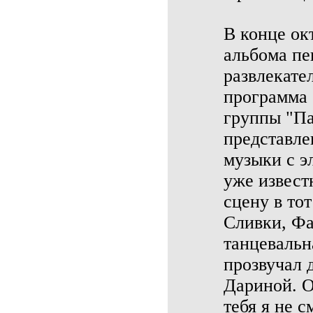
В конце ок
альбома пе
развлекате
программа 
группы "Па
представле
музыки с э
уже извест
сцену в то
Сливки, Фа
танцевальн
прозвучал 
Дариной. О
тебя я не с