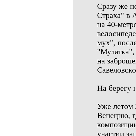
Сразу же п
Страха" в 
на 40-метр
велосипеде
мух", посл
"Мулатка",
на заброше
Савеловско
На берегу 
Уже летом 
Венецию, г
композицию
участии за