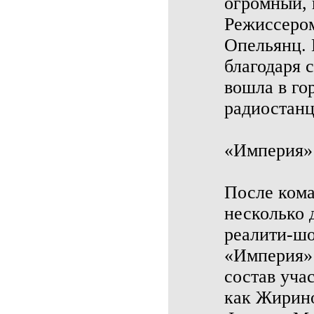
огромный, 
Режиссером
Опельянц.
благодаря 
вошла в го
радиостанц
«Империя»
После кома
несколько 
реалити-шо
«Империя» 
состав уча
как Жирин