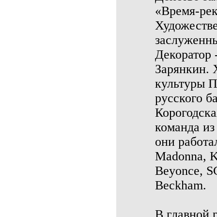
«Время-рек
Художестве
заслуженны
Декоратор 
Зарянкин. 
культуры П
русского б
Корогодска
команда из
они работа
Madonna, Ky
Beyonce, SCl
Beckham.
В главной 