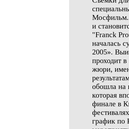
Съемки дли
специальны
Мосфильм. 
и становит
"Franck Pr
началась с
2005». Выи
проходит в
жюри, имен
результата
обошла на 
которая вп
финале в К
фестивалях
график по 