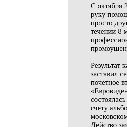
C октября 
руку помощ
просто дру
течении 8 
профессион
промоушен 
Результат 
заставил с
почетное в
«Евровиден
состоялась
счету альб
московском
Действо за