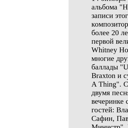
альбома "На
записи это
композитор
более 20 л
первой вел
Whitney Hou
многие дру
баллады "U
Braxton и с
A Thing". 
двумя песн
вечеринке 
гостей: Вл
Сафин, Пав
Министр", 