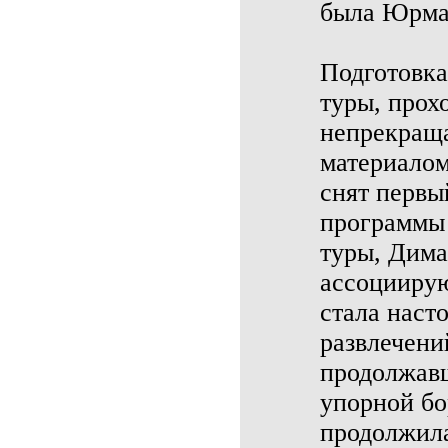
была Юрма
Подготовка
туры, прох
непрекращ
материалом
снят первы
программы 
туры, Дима
ассоциирую
стала наст
развлечени
продолжавш
упорной бо
продолжила