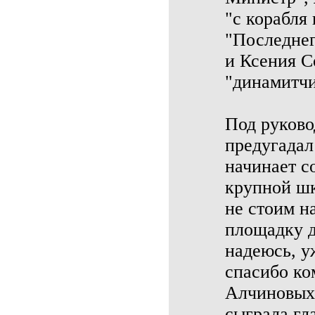
"с корабля 
"Последнег
и Ксения С
"динамитчи
Под руков
предугадал
начинает с
крупной шк
не стоим н
площадку д
надеюсь, у
спасибо ко
Алчиновых 
сыграла гл