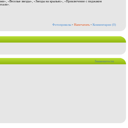
ми», «Веселые звезды», «Звезды на крыльях», «Приключение с пиджаком
ехали».
Фотоприколы
•
Напечатать
•
Комментарии (0)
Знаменитости