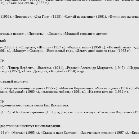
.), «Ехали мы, ехали» (1952 г.).
(1958), «Приговор», «Дед Гиге» (1959), «Случай на плотине» (1961), «Пути и перекрестки
Легенда в поезде», «Пропаеть», «Диалог», «Младший сержант и другие».
кий
» (1956 г.), «Солдаты», «Шторм» (1957 г.), «Рядом с нами» (1958 г.). «Ночной гость». «Д
961 г.), «Моцарт и Сальери», «Високосный год», «Девять дней одного года» (1962 г.).
ФСР
940), «Танкер Дербент», «Боксеры» (1941), «Рядовой Александр Матросов» (1947), «Щедро
седи» (1957), «Олеко Дундич», «Кочубей» (1958) и др.
тральный институт.
), «Укротительница тигров» (1955 г.), «Максим Перепелица», «Чужая родня» (1956 г.), «
ожно, бабушка!» (1960 г.), «Алешкина любовь» (1961 г.), «На семи ветрах» (1962 г.).
СР.
кадемического театра имени Eвг. Вахтангова.
 (1953), «Они были первыми» (1956), «Дом, в котором я живу», «Екатерина Воронина» (195
дарственный институт кинематографии.
4 г.), «Метель» (1965 г.), «Сказка о царе Салтане», «Зареченские женихи» (1967 г.), «Крас