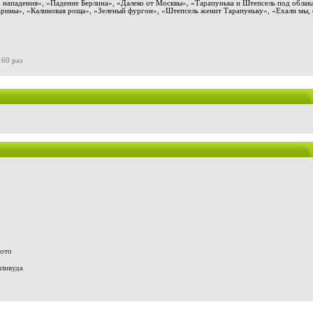
нападения», «Падение Берлина», «Далеко от Москвы», «Тарапунька и Штепсель под облака
рины», «Калиновая роща», «Зеленый фургон», «Штепсель женит Тарапуньку», «Ехали мы, 
160 раз
фото
лливуда