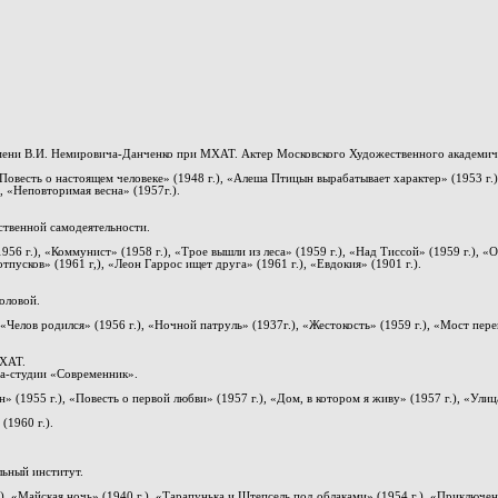
ени В.И. Немировича-Данченко при МХАТ. Актер Московского Художественного академиче
«Повесть о настоящем человеке» (1948 г.), «Алеша Птицын вырабатывает характер» (1953 г.),
), «Неповторимая весна» (1957г.).
ственной самодеятельности.
1956 г.), «Коммунист» (1958 г.), «Трое вышли из леса» (1959 г.), «Над Тиссой» (1959 г.), «
отпусков» (1961 г,), «Леон Гаррос ищет друга» (1961 г.), «Евдокия» (1901 г.).
оловой.
«Челов родился» (1956 г.), «Ночной патруль» (1937г.), «Жестокость» (1959 г.), «Мост перей
МХАТ.
ра-студии «Современник».
н» (1955 г.), «Повесть о первой любви» (1957 г.), «Дом, в котором я живу» (1957 г.), «Ули
(1960 г.).
льный институт.
, «Майская ночь» (1940 г.), «Тарапунька и Штепсель под облаками» (1954 г.), «Приключени