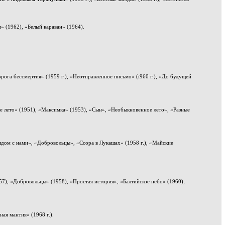
» (1962), «Белый караван» (1964).
орога бессмертия» (1959 г.), «Неотправленное письмо» (i960 г.), «До будущей
е лето» (1951), «Максимка» (1953), «Сын», «Необыкновенное лето», «Разные
Рядом с нами», «Добровольцы», «Ссора в Лукашах» (1958 г.), «Майские
7), «Добровольцы» (1958), «Простая история», «Балтийское небо» (1960),
ная мантия» (1968 г.).