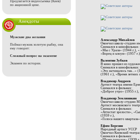
Предлагается
видеосьемка (Киев)
по акционной цене.
Анекдоты
Мужские два желания
Александр Михайлов
Окончил школу-студию им
Поймал мужик золотую рыбку, она
Снимался в кинофильмах:
ему говорит:
«Мы с Урала» (1944 г.), 
«Борец и клоун» (1957 г.
Сложный вопрос на экзамене
Валентин Зубков
Экзамен по истории.
В кино пришел из художе
Снимался в кинофильмах:
«Это начиналось так...» (
(1961 г.), «Время летних 
Владимир Андреев
Артист театра имени Ерм
Снимался в фильмах:
«Доброе утро» (1955 г.), 
Владимир Земляникин
Окончил школу-студию 
Артист московского теат
Снимался в фильмах:
«Аттестат зрелости», «Сы
(1959 г.),
«Голоса нашего квартала» 
Ефим Березин
Народный артист УССР
Окончил Киевский театра
Снимался в фильмах:
«Шуми городок» (1939 г.)