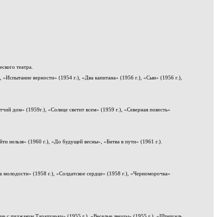
ского театра.
 «Испытание верности» (1954 г.), «Два капитана» (1956 г.), «Сын» (1956 г.),
Отчий дом» (1959г.), «Солнце светит всем» (1959 г.), «Северная повесть»
ти нельзя» (1960 г.), «До будущей весны», «Битва в пути» (1961 г.).
ца молодости» (1958 г.), «Солдатское сердце» (1958 г.), «Черноморочка»
е с пиджаком Тарапуньки» (1955 г.), «Веселые звезды» (1955 г.), «Штепсель