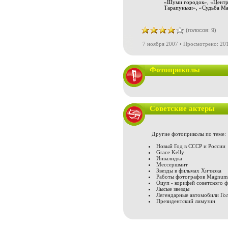
«Шуми городок», «Центр 
Тарапуньки», «Судьба Ма
(голосов: 9)
7 ноября 2007 • Просмотрено: 20
Фотоприколы
Советские актеры
Другие фотоприколы по теме:
Новый Год в СССР и России
Grace Kelly
Инвалидка
Мессершмит
Звезды в фильмах Хичкока
Работы фотографов Magnum
Оцуп - корифей советского 
Лысые звезды
Легендарные автомобили Го
Президентский лимузин