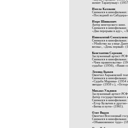
женит Тарапуньку» (1957 г
Имела Кахиани
Снимался в кинофильмах:
«Последний из Сабудера» 
Имре Шинкович
Актер венгерского кино.
Снимался в кинофильмах:
«Два перерыва в аду», «
Иннокентий Смоктуновс
Снимался в кинофильмах:
«Убийство на улице Данте
весны», «День первый» (1
Константин Сорокин
Заслуженный артист РС
Снимался в кинофильмах:
«Член правительства» (1
судьбы» (1956), «Наши со
Леонид Быков
Окончил Харьковский теа
Снимался в кинофильмах:
«Судьба Марины» (1954 г.
звезды» (1959 г.), «Остор
Михаил Ульянов
Заслуженный артист РСФ
Актер государственного а
Снимался в кинофильмах:
«Егор Булычев и другие»
«Битва в пути» (1961).
Олег Видов
Окончил Всесоюзный госу
Снимался в кинофильмах:
«Обыкновенное чудо» (186