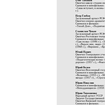
Олег Табаков
Окончил школу-студию и
Снимался в кинофильмах:
«Саша вступает, в жизнь»
г.).
Петр Глебов
Заслуженный артист РСФ
Окончил оперно-драматич
Снимался в фильмах:
«Тихий Дон», «Поднятая ц
Станислав Чекан
Заслуженный артист РСФ
Окончил Ростовское теат
Снимался в кинофильмах:
«Сын полка» (1946 г.), «З
г.), «Верьте мне, люди» 
(1968 г.), «Виринея», «Бр
Юлий Панич
Окончил Театральное учи
Снимался в кинофильмах:
«Педагогическая поэма» (1
дороже» (1957 г.), «Флаги
Юрий Белов
Окончил Всесоюзный госу
Снимался в кинофильмах:
«Вольница» (1955 г.), «Ма
звезда» (1957 г)., «Стро
Юрии Никулин
Снимался в кинофильмах:
«Неподдающиеся» (1959 г.
Юрии Тимошенко
Народный артист УССР
Лауреат Государственной
Окончил Киевский театра
Снимался в фильмах: