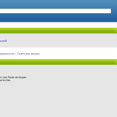
остей
аменитости
» Советские актеры
то они были молодые..
ачества.