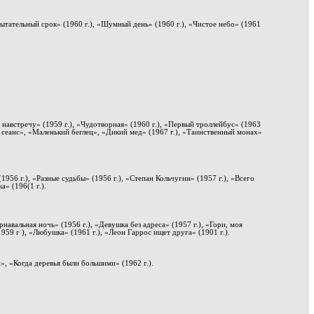
спытательный срок» (1960 г.), «Шумный день» (1960 г.), «Чистое небо» (1961
ре навстречу» (1959 г.), «Чудотворная» (1960 г.), «Первый троллейбус» (1963
ой сеанс», «Маленький беглец», «Дикий мед» (1967 г.), «Таинственный монах»
(1956 г.), «Разные судьбы» (1956 г.), «Степан Кольчугин» (1957 г.), «Всего
а» (196(1 г.).
рнавальная ночь» (1956 г.), «Девушка без адреса» (1957 г.), «Гори, моя
959 г ), «Любушка» (1961 г.), «Леон Гаррос ищет друга» (1901 г.).
», «Когда деревья были большими» (1962 г.).