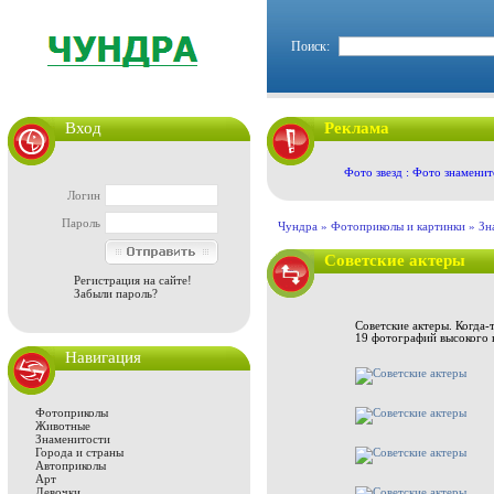
Поиск:
Вход
Реклама
Фото звезд : Фото знаменит
Логин
Пароль
Чундра »
Фотоприколы и картинки
»
Зн
Советские актеры
Регистрация на сайте!
Забыли пароль?
Советские актеры. Когда-
19 фотографий высокого к
Навигация
Фотоприколы
Животные
Знаменитости
Города и страны
Автоприколы
Арт
Девочки