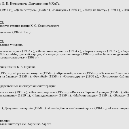
м. В. И. Немировича-Данченко при МХАТе.
 (1957 г.), «Дело пестрых» (1958 г.), «Накануне» (1959 г.), «Люди на мосту» (1960 г.), «И
СР.
ескую студню имени К. С. Станиславского
елина» (1960-61 гг.).
СР.
ральное училище.
астава в горах» (1953 г.), «Испытание верности» (1954 г.), «Борец и клоун» (1957 г.), «За
(1965 г), «Мы, русский народ», «Эскадра уходит на запад» (1966 г.), «Два билета на дневн
иллиантовая рука» (1969 г.).
лище имени Б. В. Щукина.
955 г.), «Триста лет тому...» (1956 г.), «Кровавый рассвет» (1956 г.), «За власть Советов» 
 на башнях» (1958 г.), «Кочубей» (1958 г.), «О моем друге» (1958 г.), «Осторожно, бабушк
дарственный институт кинематографии.
ть и сын» (1955 г.), «Человек родился» (1956 г.), «Весна на Заречной улице» (1956 г.), «Ка
гая женщина» (1959 г.), «Неподдающиеся» (1959 г.), «Майские звезды» (1959 г.), «Жажда» (1
), Девушка с гитарой» (1958 г.), «Пес-Барбос и необычный крос» (1961 г.), «Самогонщики
 премии
льный институт им. Карпенко-Карого.