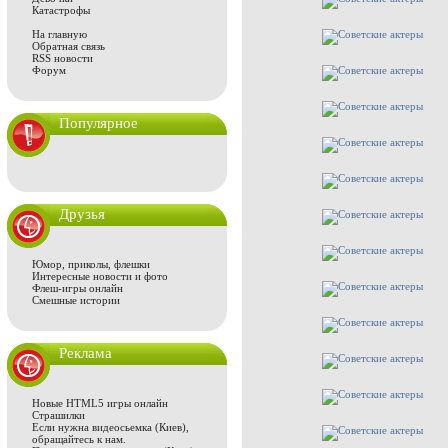
Катастрофы
На главную
Обратная связь
RSS новости
Форум
Популярное
Друзья
Юмор, приколы, флешки
Интересные новости и фото
Флеш-игры онлайн
Смешные истории
Реклама
Новые HTML5 игры онлайн
Страшилки
Если нужна
видеосьемка (Киев)
,
обращайтесь к нам.