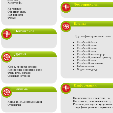
Катастрофы
Фотоприколы
На главную
Обратная связь
RSS новости
Форум
Клоны
Популярное
Другие фотоприколы по теме:
Китайский бомж
Китайский поезд
Китайский поезд
Китайский пляж
Друзья
Китайский антитеррор
Китайский уличный оркестр
Китайский пляж
Китайский шашлычок
Робот-пылесос
Юмор, приколы, флешки
Водяные медведи
Интересные новости и фото
Флеш-игры онлайн
Смешные истории
Информация
Реклама
Приносим свои извинения, но...
Посетители, находящиеся в груп
Новые HTML5 игры онлайн
Рекомендуем зарегистрироваться
Страшилки
Тогда фотоприколы и картинки 