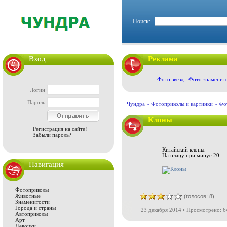
Поиск:
Вход
Реклама
Фото звезд : Фото знаменит
Логин
Пароль
Чундра »
Фотоприколы и картинки
»
Фо
Клоны
Регистрация на сайте!
Забыли пароль?
Китайский клоны.
На плацу при минус 20.
Навигация
Фотоприколы
Животные
(голосов: 8)
Знаменитости
Города и страны
23 декабря 2014 • Просмотрено: 6
Автоприколы
Арт
Девочки