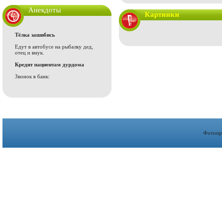
Анекдоты
Картинки
Тёлка зашибись
Едут в автобусе на рыбалку дед,
отец и внук.
Кредит пациентам дурдома
Звонок в банк:
Фотопр