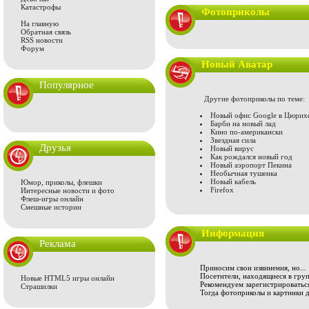
Катастрофы
Фотоприколы
На главную
Обратная связь
RSS новости
Форум
Новый Аватар
Популярное
Другие фотоприколы по теме:
Новый офис Google в Цюрих
Барби на новый лад
Кино по-американски
Звездная сила
Друзья
Новый вирус
Как рождался новый год
Новый аэропорт Пекина
Необычная тушенка
Новый кабель
Юмор, приколы, флешки
Firefox
Интересные новости и фото
Флеш-игры онлайн
Смешные истории
Информация
Реклама
Приносим свои извинения, но...
Посетители, находящиеся в груп
Новые HTML5 игры онлайн
Рекомендуем зарегистрироваться
Страшилки
Тогда фотоприколы и картинки 