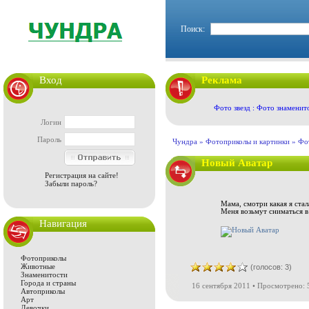
Поиск:
Вход
Реклама
Фото звезд : Фото знаменит
Логин
Пароль
Чундра »
Фотоприколы и картинки
»
Фо
Новый Аватар
Регистрация на сайте!
Забыли пароль?
Мама, смотри какая я стал
Меня возьмут сниматься в
Навигация
Фотоприколы
Животные
(голосов: 3)
Знаменитости
Города и страны
16 сентября 2011 • Просмотрено: 
Автоприколы
Арт
Девочки