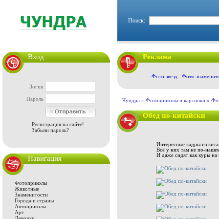
Поиск:
Вход
Реклама
Фото звезд : Фото знаменит
Логин
Пароль
Чундра »
Фотоприколы и картинки
»
Фо
Обед по-китайски
Регистрация на сайте!
Забыли пароль?
Интересные кадры из кита
Всё у них там не по-наше
И даже сидят как куры на н
Навигация
Фотоприколы
Животные
Знаменитости
Города и страны
Автоприколы
Арт
Девочки