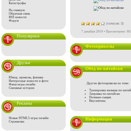
Катастрофы
На главную
Обратная связь
RSS новости
Форум
(голосов: 3)
7 декабря 2010 • Просмотрено: 60
Популярное
Фотоприколы
Друзья
Обед по-китайски
Юмор, приколы, флешки
Интересные новости и фото
Другие фотоприколы по теме:
Флеш-игры онлайн
Смешные истории
Тренировка малыша по-китай
Заправка по-китайски
Пеликан-сыщик
Вкуснятина
Реклама
Новые HTML5 игры онлайн
Информация
Страшилки