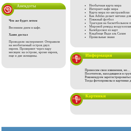
Анекдоты
Необычная карта мира
Интернет-кафе мира
Карта мира по-австралийски
Как Adidas делает мячики дл
Пляжный футбол
Что же будет летом
Трагедия на баскетбольном п
Мировой рекорд воздухопла
Весенним днем в кафе.
Калейдоскоп из карт
Кладбище Вади аль Салам
Хаим достал
Прикольные знаки
Проводили эксперимент. Отправили
на необитаемый остров двух
евреев. Проверяют через пару
месяцев: на острове, кроме евреев,
Информация
еще и две женщины.
Приносим свои извинения, но...
Посетители, находящиеся в груп
Рекомендуем зарегистрироваться
Тогда фотоприколы и картинки 
Картинки