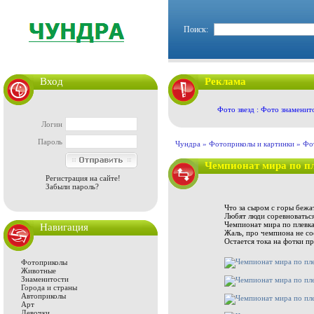
Поиск:
Вход
Реклама
Фото звезд : Фото знаменит
Логин
Пароль
Чундра »
Фотоприколы и картинки
»
Фо
Чемпионат мира по п
Регистрация на сайте!
Забыли пароль?
Что за сыром с горы бежат
Любят люди соревноваться
Чемпионат мира по плевк
Навигация
Жаль, про чемпиона не со
Остается тока на фотки п
Фотоприколы
Животные
Знаменитости
Города и страны
Автоприколы
Арт
Девочки