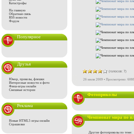
Катастрофы
На главную
Обратная связь
RSS новости
Форум
Популярное
Друзья
(голосов: 7)
Юмор, приколы, флешки
26 июля 2009 • Просмотрено: 6088
Интересные новости и фото
Флеш-игры онлайн
Смешные истории
Фотоприколы
Реклама
Чемпионат мира по п
Новые HTML5 игры онлайн
Страшилки
Другие фотоприколы по теме: