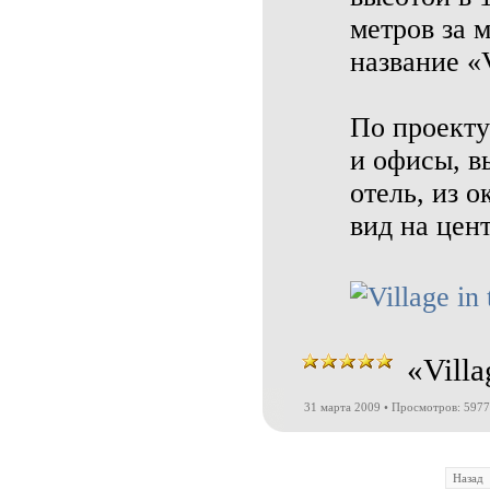
метров за 
название «V
По проекту
и офисы, в
отель, из 
вид на цен
«Vill
31 марта 2009 • Просмотров: 5977
Назад