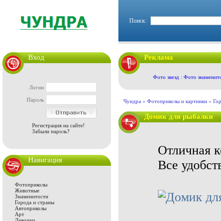
Поиск:
Вход
Реклама
Фото звезд : Фото знаменит
Логин
Пароль
Чундра »
Фотоприколы и картинки
»
Гор
Домик для рыбалки
Регистрация на сайте!
Забыли пароль?
Отличная к
Навигация
Все удобст
Фотоприколы
Животные
Знаменитости
Города и страны
Автоприколы
Арт
Девочки