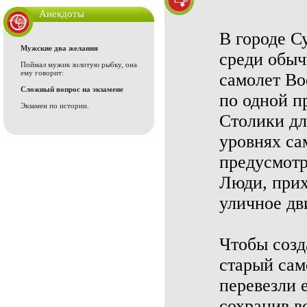
Анекдоты
В городе С
Мужские два желания
среди обыч
Поймал мужик золотую рыбку, она
ему говорит:
самолет Bo
Сложный вопрос на экзамене
по одной п
Экзамен по истории.
Столики дл
уровнях са
предусмотр
Люди, прих
уличное дв
Чтобы созд
старый сам
перевезли 
сохранив в