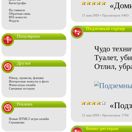
«Доми
Катастрофы
На главную
Обратная связь
15 мая 2009 • Просмотров: 6463
RSS новости
Форум
Подземный сортир
Популярное
Чудо техни
Туалет, уб
Друзья
Отлил, убра
Юмор, приколы, флешки
Интересные новости и фото
Флеш-игры онлайн
Смешные истории
«Подз
Реклама
15 мая 2009 • Просмотров: 5766
Новые HTML5 игры онлайн
Страшилки
Боинг-ресторан