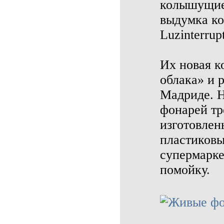
колышущиес
выдумка ко
Luzinterrup
Их новая к
облака» и 
Мадриде. Н
фонарей тр
изготовлен
пластиковы
супермарке
помойку.