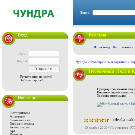
Поиск:
Вход
Реклама
Фото звезд : Фото знаменит
Логин
Пароль
Чундра »
Фотоприколы и картинки
»
Го
Необычный отель в К
Регистрация на сайте!
Забыли пароль?
Супероригинальный вид к
Восьмым чудом света не с
Здорово придумано.
Навигация
Фотоприколы
Животные
«Необычный от
Знаменитости
Города и страны
Автоприколы
15 ноября 2009 • Просмотров: 57
Арт
Девочки