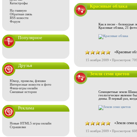
Катастрофы
Красивые облака
На главную
Обратная связь
RSS новости
Форум
Как в песне - белокурые л
Красивые облака, 21 фото
Популярное
«Красивые обл
15 ноября 2009 • Просмотров: 70
Друзья
Земля семи цветов
Юмор, приколы, флешки
Интересные новости и фото
Флеш-игры онлайн
Смешные истории
Семицветные земли Шамаре
геологическое явление бы
дюны. В первый раз, когда
Реклама
«Земля семи ц
Новые HTML5 игры онлайн
Страшилки
15 ноября 2009 • Просмотров: 60