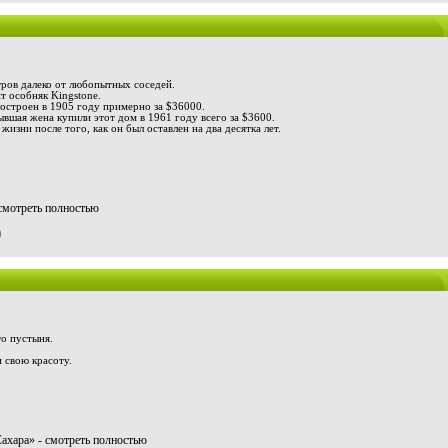
тров далеко от любопытных соседей.
т особняк Kingstone.
остроен в 1905 году примерно за $36000.
ывшая жена купили этот дом в 1961 году всего за $3600.
жизни после того, как он был оставлен на два десятка лет.
 смотреть полностью
0
то пустыня.
 свою красоту.
ахара» - смотреть полностью