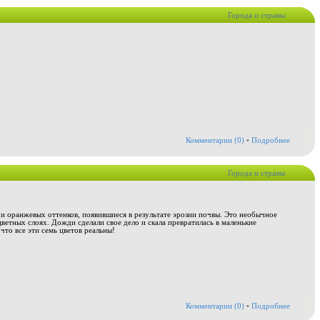
Города и страны
Комментарии (0)
•
Подробнее
Города и страны
 и оранжевых оттенков, появившиеся в результате эрозии почвы. Это необычное
ветных слоях. Дожди сделали свое дело и скала превратилась в маленькие
что все эти семь цветов реальны!
Комментарии (0)
•
Подробнее