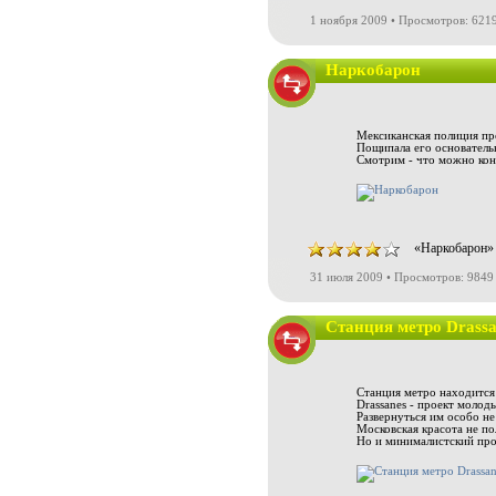
1 ноября 2009 • Просмотров: 621
Наркобарон
Мексиканская полиция пр
Пощипала его основательн
Смотрим - что можно кон
«Наркобарон» 
31 июля 2009 • Просмотров: 9849
Станция метро Drassa
Станция метро находится 
Drassanes - проект молод
Развернуться им особо не
Московская красота не по
Но и минималистский прое