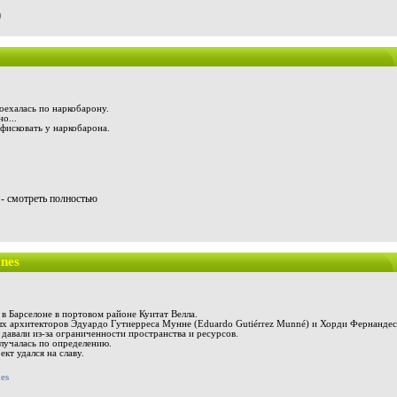
9
оехалась по наркобарону.
о...
фисковать у наркобарона.
- смотреть полностью
nes
в Барселоне в портовом районе Куитат Велла.
ых архитекторов Эдуардо Гутиерреса Мунне (Eduardo Gutiérrez Munné) и Хорди Фернандеса 
 давали из-за ограниченности пространства и ресурсов.
лучалась по определению.
кт удался на славу.