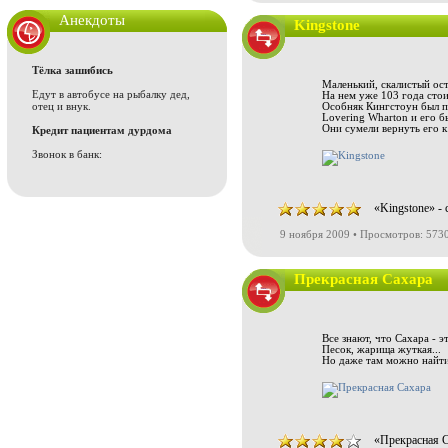
Анекдоты
Kingstone
Тёлка зашибись
Маленький, скалистый ос
Едут в автобусе на рыбалку дед,
На нем уже 103 года стои
отец и внук.
Особняк Кингстоун был п
Lovering Wharton и его б
Они сумели вернуть его к 
Кредит пациентам дурдома
Звонок в банк:
«Kingstone» -
9 ноября 2009 • Просмотров: 573
Прекрасная Сахара
Все знают, что Сахара - э
Песок, жарища жуткая...
Но даже там можно найти
«Прекрасная С