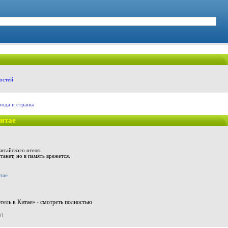
остей
рода и страны
итае
итайского отеля.
танет, но в память врежется.
ель в Китае» - смотреть полностью
01