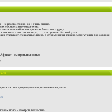
 - не просто сложно, но и очень опасно.
них объявлена настоящая охота.
о части тела альбиносов приносят богатство и удачу.
з их волос сети, так как верят, что это принесет богатый улов.
ии открывают специальные лагеря, в которых негры-альбиносы могут жить под охраной.
Африке» - смотреть полностью
7
поле
 риса - и поле превращается в произведение искусства.
исовом поле» - смотреть полностью