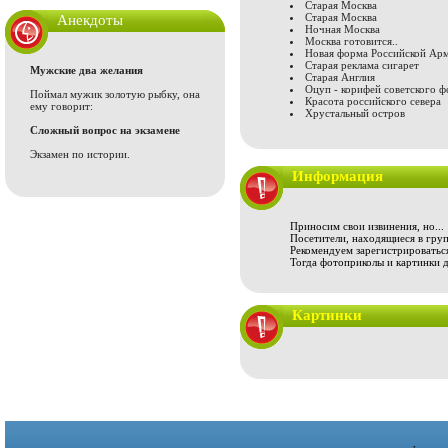
Старая Москва
Старая Москва
Анекдоты
Ночная Москва
Москва готовится..
Новая форма Российской Ар
Старая реклама сигарет
Мужские два желания
Старая Англия
Оцуп - корифей советского ф
Поймал мужик золотую рыбку, она
Красота российского севера
ему говорит:
Хрустальный остров
Сложный вопрос на экзамене
Экзамен по истории.
Информация
Приносим свои извинения, но...
Посетители, находящиеся в груп
Рекомендуем зарегистрироваться
Тогда фотоприколы и картинки 
Картинки