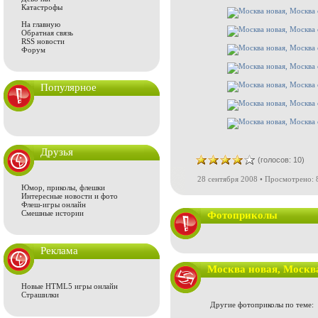
Катастрофы
На главную
Обратная связь
RSS новости
Форум
Популярное
Друзья
(голосов: 10)
28 сентября 2008 • Просмотрено: 
Юмор, приколы, флешки
Интересные новости и фото
Флеш-игры онлайн
Смешные истории
Фотоприколы
Реклама
Москва новая, Москв
Новые HTML5 игры онлайн
Страшилки
Другие фотоприколы по теме: