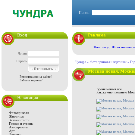
Поиск:
Вход
Реклама
Фото звезд : Фото знаменит
Логин
Пароль
Чундра »
Фотоприколы и картинки
»
Гор
Москва новая, Москв
Регистрация на сайте!
Забыли пароль?
Время меняет все...
Как же оно изменило Мос
Навигация
Фотоприколы
Животные
Знаменитости
Города и страны
Автоприколы
Арт
Девочки