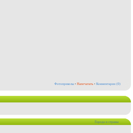
Фотоприколы
•
Напечатать
•
Комментарии (0)
Города и страны