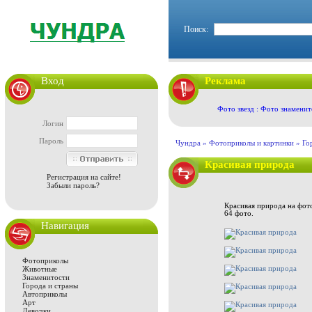
Поиск:
Вход
Реклама
Фото звезд : Фото знаменит
Логин
Пароль
Чундра »
Фотоприколы и картинки
»
Го
Красивая природа
Регистрация на сайте!
Забыли пароль?
Красивая природа на фот
64 фото.
Навигация
Фотоприколы
Животные
Знаменитости
Города и страны
Автоприколы
Арт
Девочки