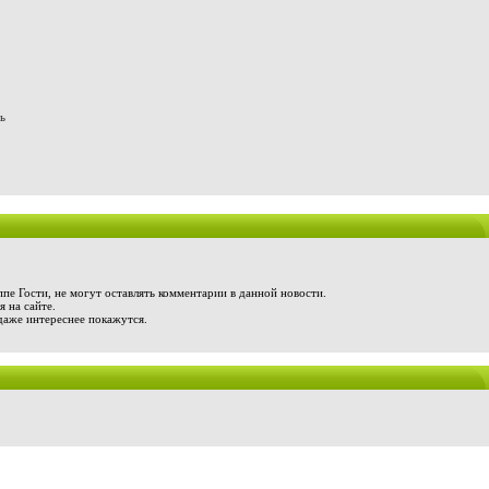
ь
пе Гости, не могут оставлять комментарии в данной новости.
 на сайте.
даже интереснее покажутся.