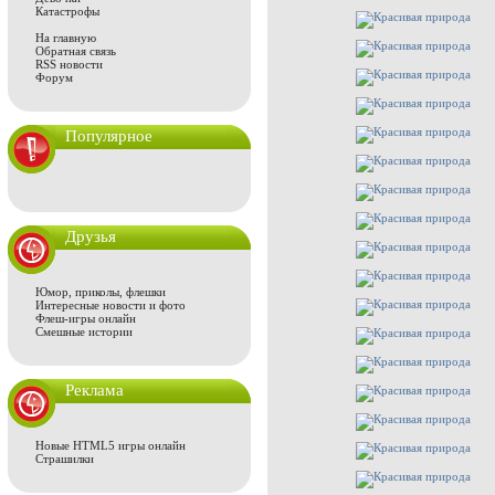
Катастрофы
На главную
Обратная связь
RSS новости
Форум
Популярное
Друзья
Юмор, приколы, флешки
Интересные новости и фото
Флеш-игры онлайн
Смешные истории
Реклама
Новые HTML5 игры онлайн
Страшилки