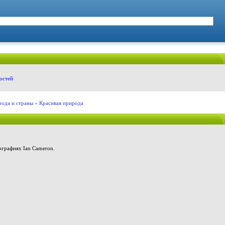
остей
рода и страны
» Красивая природа
ографиях Ian Cameron.