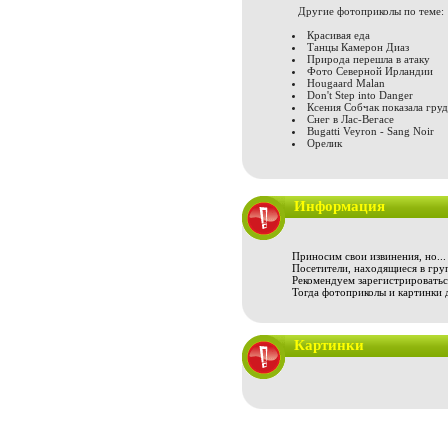
Другие фотоприколы по теме:
Красивая еда
Танцы Камерон Диаз
Природа перешла в атаку
Фото Северной Ирландии
Hougaard Malan
Don't Step into Danger
Ксения Собчак показала груд
Снег в Лас-Вегасе
Bugatti Veyron - Sang Noir
Орелик
Информация
Приносим свои извинения, но...
Посетители, находящиеся в груп
Рекомендуем зарегистрироваться
Тогда фотоприколы и картинки 
Картинки