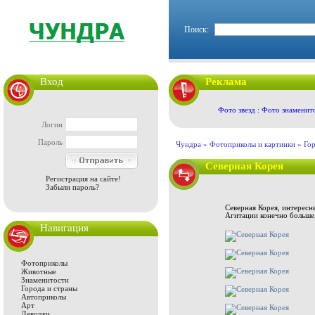
Поиск:
Вход
Реклама
Фото звезд : Фото знаменит
Логин
Пароль
Чундра »
Фотоприколы и картинки
»
Гор
Северная Корея
Регистрация на сайте!
Забыли пароль?
Северная Корея, интересн
Агитации конечно больше,
Навигация
Фотоприколы
Животные
Знаменитости
Города и страны
Автоприколы
Арт
Девочки