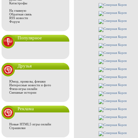
Катастрофы
На главную
Обратная связь
RSS новости
Форум
Популярное
Друзья
Юмор, приколы, флешки
Интересные новости и фото
Флеш-игры онлайн
Смешные истории
Реклама
Новые HTML5 игры онлайн
Страшилки