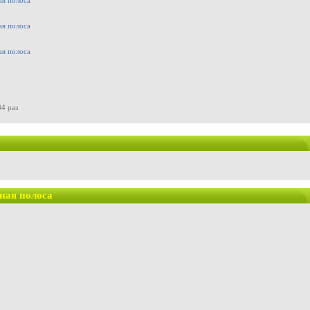
4 раз
ная полоса