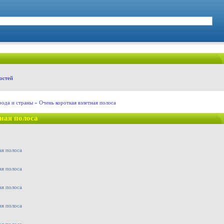
остей
рода и страны
» Очень короткая взлетная полоса
ная полоса