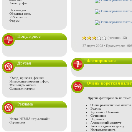
Катастрофы
На главную
Обратная связь
RSS новости
Форум
Популярное
(голосов: 13)
27 марта 2008 • Просмотрено: 908
Фотоприколы
Друзья
Юмор, приколы, флешки
Интересные новости и фото
Очень короткая взлет
Флеш-игры онлайн
Смешные истории
Другие фотоприколы по теме:
Реклама
Очень реалистичные макеты
Волчик
Арсений и Онанаий
Сочинение
Новые HTML5 игры онлайн
Норильск
Страшилки
Аляскинский маламут
Кота посадили на диету
Настольная книга