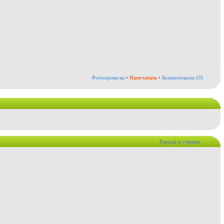
Фотоприколы
•
Напечатать
•
Комментарии (0)
Города и страны