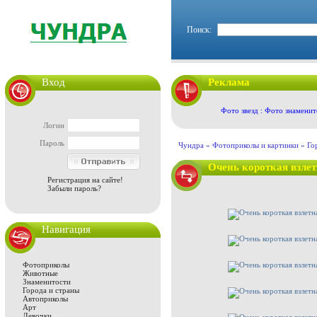
Поиск:
Вход
Реклама
Фото звезд : Фото знаменит
Логин
Пароль
Чундра »
Фотоприколы и картинки
»
Го
Очень короткая взлет
Регистрация на сайте!
Забыли пароль?
Навигация
Фотоприколы
Животные
Знаменитости
Города и страны
Автоприколы
Арт
Девочки