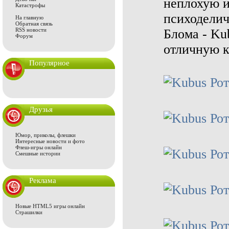
неплохую и
Катастрофы
психоделич
На главную
Обратная связь
RSS новости
Блома - Kub
Форум
отличную 
Популярное
Друзья
Юмор, приколы, флешки
Интересные новости и фото
Флеш-игры онлайн
Смешные истории
Реклама
Новые HTML5 игры онлайн
Страшилки