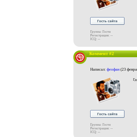
Группа: Гости
Регистрация: --
ICQ: --
Коммент #2
Написал:
феофан
(23 февра
Гд
Группа: Гости
Регистрация: --
ICQ: --