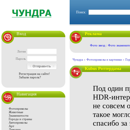
Поиск:
Вход
Реклама
Фото звезд : Фото знаменит
Логин
Пароль
Чундра »
Фотоприколы и картинки
»
Гор
Kubus Роттердама
Регистрация на сайте!
Забыли пароль?
Под один п
Навигация
HDR-интерь
не совсем 
Фотоприколы
Животные
такое могл
Знаменитости
Города и страны
спасибо за
Автоприколы
Арт
Девочки