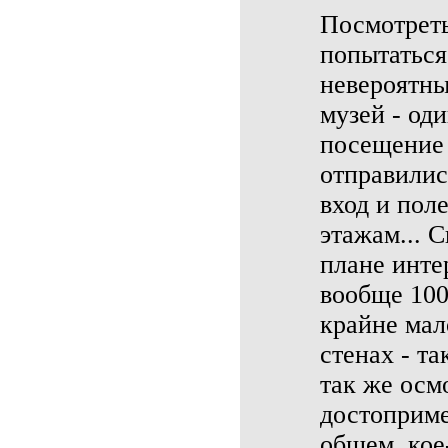
Посмотреть
попытаться
невероятны
музей - од
посещение 
отправилис
вход и пол
этажам... С
плане инте
вообще 100
крайне мал
стенах - т
так же осм
достоприме
общем, кое