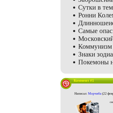
Сутки в те
Ронни Коле
Длинношеи
Самые опас
Московский
Коммунизм 
Знаки зодиа
Покемоны н
Коммент #1
Написал:
Морчиба
(22 фев
сн