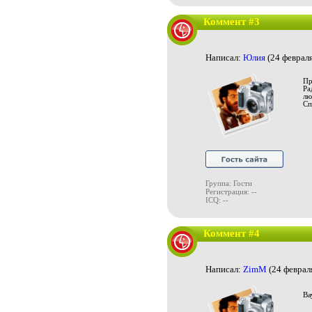
Коммент #3
Написал:
Юлия
(24 февраля
Пр
Ра
лю
Сп
Группа: Гости
Регистрация: --
ICQ: --
Коммент #4
Написал:
ZimM
(24 феврал
Ва