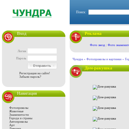
Поиск:
Вход
Реклама
Фото звезд : Фото знаменит
Логин
Пароль
Чундра »
Фотоприколы и картинки
»
Го
Дом-ракушка
Регистрация на сайте!
Забыли пароль?
Навигация
Фотоприколы
Животные
Знаменитости
Города и страны
Автоприколы
Арт
Девочки