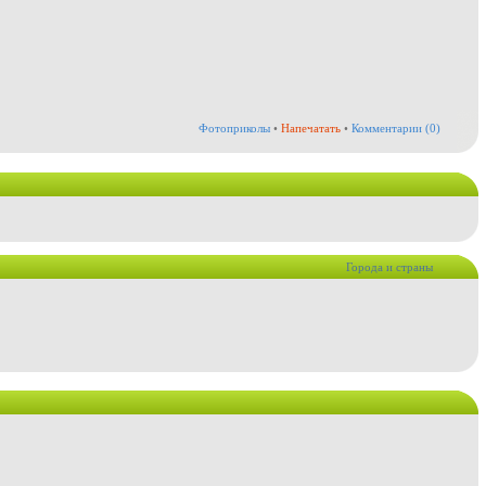
Фотоприколы
•
Напечатать
•
Комментарии (0)
Города и страны