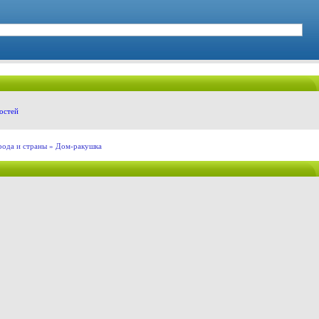
остей
рода и страны
» Дом-ракушка