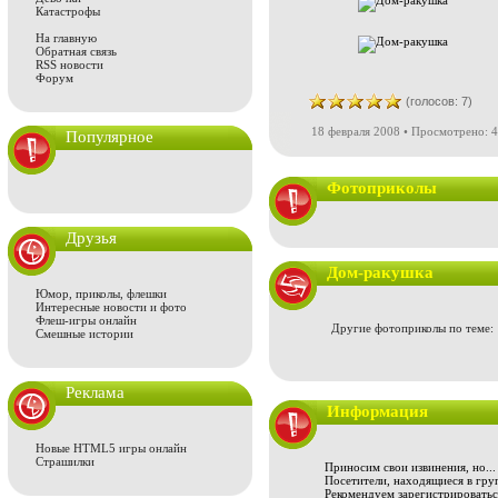
Катастрофы
На главную
Обратная связь
RSS новости
Форум
(голосов: 7)
18 февраля 2008 • Просмотрено: 4
Популярное
Фотоприколы
Друзья
Дом-ракушка
Юмор, приколы, флешки
Интересные новости и фото
Флеш-игры онлайн
Другие фотоприколы по теме:
Смешные истории
Реклама
Информация
Новые HTML5 игры онлайн
Страшилки
Приносим свои извинения, но...
Посетители, находящиеся в груп
Рекомендуем зарегистрироваться