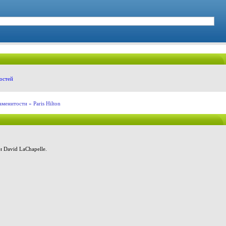
остей
аменитости
» Paris Hilton
 David LaChapelle.