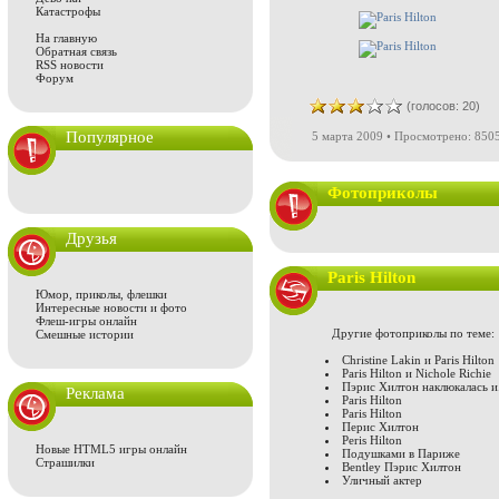
Катастрофы
На главную
Обратная связь
RSS новости
Форум
(голосов: 20)
Популярное
5 марта 2009 • Просмотрено: 8505
Фотоприколы
Друзья
Paris Hilton
Юмор, приколы, флешки
Интересные новости и фото
Флеш-игры онлайн
Другие фотоприколы по теме:
Смешные истории
Christine Lakin и Paris Hilton
Paris Hilton и Nichole Richie
Пэрис Хилтон наклюкалась и.
Реклама
Paris Hilton
Paris Hilton
Перис Хилтон
Peris Hilton
Новые HTML5 игры онлайн
Подушками в Париже
Страшилки
Bentley Пэрис Хилтон
Уличный актер