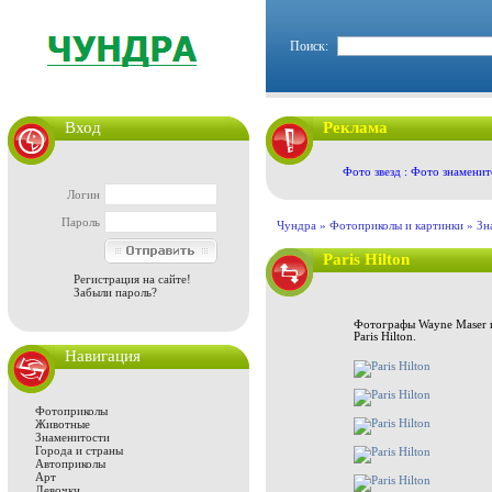
Поиск:
Вход
Реклама
Фото звезд : Фото знаменит
Логин
Пароль
Чундра »
Фотоприколы и картинки
»
Зн
Paris Hilton
Регистрация на сайте!
Забыли пароль?
Фотографы Wayne Maser и
Paris Hilton.
Навигация
Фотоприколы
Животные
Знаменитости
Города и страны
Автоприколы
Арт
Девочки