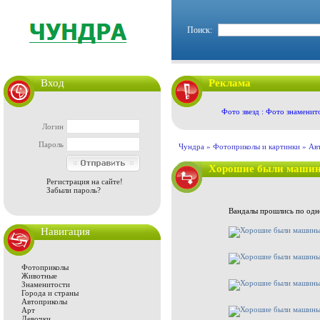
Поиск:
Вход
Реклама
Фото звезд : Фото знаменит
Логин
Пароль
Чундра »
Фотоприколы и картинки
»
Ав
Хорошие были машин
Регистрация на сайте!
Забыли пароль?
Вандалы прошлись по одно
Навигация
Фотоприколы
Животные
Знаменитости
Города и страны
Автоприколы
Арт
Девочки