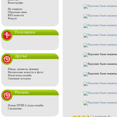
Катастрофы
На главную
Обратная связь
RSS новости
Форум
Популярное
Друзья
Юмор, приколы, флешки
Интересные новости и фото
Флеш-игры онлайн
Смешные истории
Реклама
Новые HTML5 игры онлайн
Страшилки
(голосов: 6)