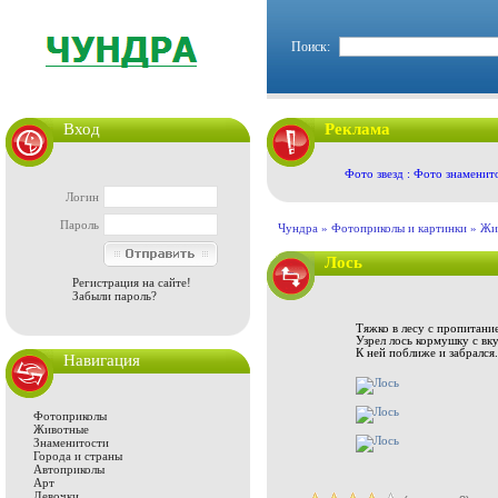
Поиск:
Вход
Реклама
Фото звезд : Фото знаменит
Логин
Пароль
Чундра »
Фотоприколы и картинки
»
Жи
Лось
Регистрация на сайте!
Забыли пароль?
Тяжко в лесу с пропитани
Узрел лось кормушку с вк
К ней поближе и забрался.
Навигация
Фотоприколы
Животные
Знаменитости
Города и страны
Автоприколы
Арт
Девочки