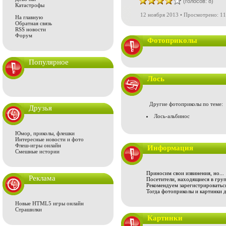
(голосов: 8)
Катастрофы
12 ноября 2013 • Просмотрено: 11
На главную
Обратная связь
RSS новости
Форум
Фотоприколы
Популярное
Лось
Другие фотоприколы по теме:
Друзья
Лось-альбинос
Юмор, приколы, флешки
Интересные новости и фото
Флеш-игры онлайн
Информация
Смешные истории
Приносим свои извинения, но...
Реклама
Посетители, находящиеся в груп
Рекомендуем зарегистрироваться
Тогда фотоприколы и картинки 
Новые HTML5 игры онлайн
Страшилки
Картинки