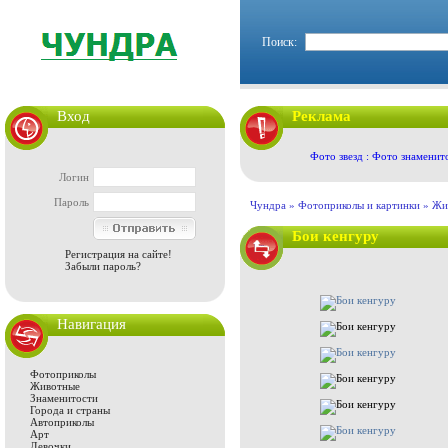
Поиск:
Вход
Реклама
Фото звезд : Фото знаменит
Логин
Пароль
Чундра »
Фотоприколы и картинки
»
Жи
Бои кенгуру
Регистрация на сайте!
Забыли пароль?
Навигация
Фотоприколы
Животные
Знаменитости
Города и страны
Автоприколы
Арт
Девочки