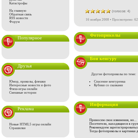
Катастрофы
На главную
(голосов: 4)
Обратная связь
RSS новости
16 ноября 2008 • Просмотрено: 62
Форум
Фотоприколы
Популярное
Бои кенгуру
Друзья
Другие фотоприколы по теме:
Юмор, приколы, флешки
Спасение кенгуренка
Интересные новости и фото
Кубики со сказками
Флеш-игры онлайн
Смешные истории
Информация
Реклама
Приносим свои извинения, но...
Посетители, находящиеся в груп
Новые HTML5 игры онлайн
Рекомендуем зарегистрироваться
Страшилки
Тогда фотоприколы и картинки 