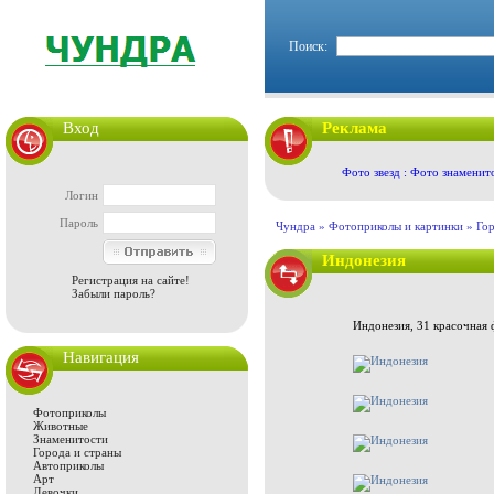
Поиск:
Вход
Реклама
Фото звезд : Фото знаменит
Логин
Пароль
Чундра »
Фотоприколы и картинки
»
Гор
Индонезия
Регистрация на сайте!
Забыли пароль?
Индонезия, 31 красочная 
Навигация
Фотоприколы
Животные
Знаменитости
Города и страны
Автоприколы
Арт
Девочки