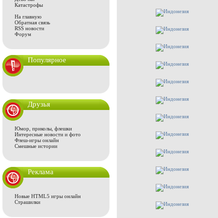
Катастрофы
На главную
Обратная связь
RSS новости
Форум
Популярное
Друзья
Юмор, приколы, флешки
Интересные новости и фото
Флеш-игры онлайн
Смешные истории
Реклама
Новые HTML5 игры онлайн
Страшилки