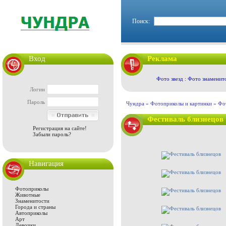
Поиск:
Вход
Реклама
Фото звезд : Фото знаменит
Логин
Пароль
Чундра »
Фотоприколы и картинки
»
Фо
Фестиваль близнецов
Регистрация на сайте!
Забыли пароль?
Навигация
Фотоприколы
Животные
Знаменитости
Города и страны
Автоприколы
Арт
Девочки