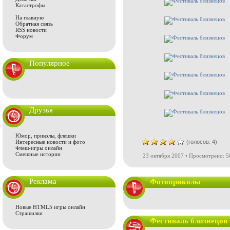
Катастрофы
На главную
Обратная связь
RSS новости
Форум
Популярное
Друзья
Юмор, приколы, флешки
Интересные новости и фото
(голосов: 4)
Флеш-игры онлайн
Смешные истории
23 октября 2007 • Просмотрено: 5
Реклама
Фотоприколы
Новые HTML5 игры онлайн
Страшилки
Фестиваль близнецов