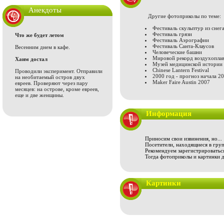
Анекдоты
Другие фотоприколы по теме:
Фестиваль скульптур из снега
Фестиваль грязи
Что же будет летом
Фестиваль Аэрографии
Фестиваль Санта-Клаусов
Весенним днем в кафе.
Человеческие башни
Мировой рекорд воздухопла
Хаим достал
Музей медицинской истории
Chinese Lantern Festival
Проводили эксперимент. Отправили
2000 год - прогноз начала 20
на необитаемый остров двух
Maker Faire Austin 2007
евреев. Проверяют через пару
месяцев: на острове, кроме евреев,
еще и две женщины.
Информация
Приносим свои извинения, но...
Посетители, находящиеся в груп
Рекомендуем зарегистрироваться
Тогда фотоприколы и картинки 
Картинки