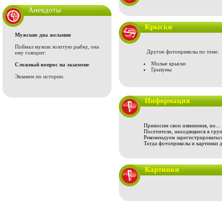
Анекдоты
Крыски
Мужские два желания
Поймал мужик золотую рыбку, она
Другие фотоприколы по теме:
ему говорит:
Милые крыски
Сложный вопрос на экзамене
Грызуны
Экзамен по истории.
Информация
Приносим свои извинения, но...
Посетители, находящиеся в груп
Рекомендуем зарегистрироваться
Тогда фотоприколы и картинки 
Картинки