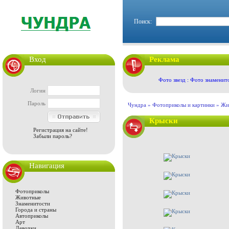
Поиск:
Вход
Реклама
Фото звезд : Фото знаменит
Логин
Пароль
Чундра »
Фотоприколы и картинки
»
Жи
Крыски
Регистрация на сайте!
Забыли пароль?
Навигация
Фотоприколы
Животные
Знаменитости
Города и страны
Автоприколы
Арт
Девочки