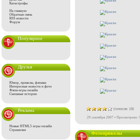
Катастрофы
На главную
Обратная связь
RSS новости
Форум
Популярное
Друзья
Юмор, приколы, флешки
Интересные новости и фото
Флеш-игры онлайн
Смешные истории
(голосов: 19)
Реклама
29 сентября 2007 • Просмотрено: 
Новые HTML5 игры онлайн
Страшилки
Фотоприколы