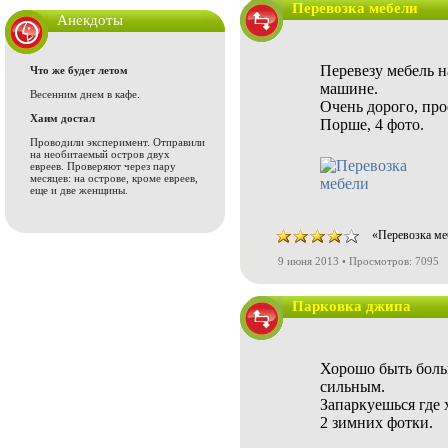
Перевозка мебели
Анекдоты
Перевезу мебель 
Что же будет летом
машине.
Весенним днем в кафе.
Очень дорого, про
Хаим достал
Порше, 4 фото.
Проводили эксперимент. Отправили
на необитаемый остров двух
евреев. Проверяют через пару
месяцев: на острове, кроме евреев,
еще и две женщины.
«Перевозка ме
9 июня 2013 • Просмотров: 7095
Парковка джипа
Хорошо быть бол
сильным.
Запаркуешься где 
2 зимних фотки.