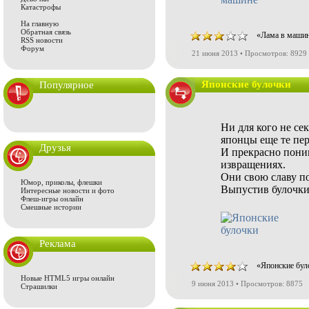
Катастрофы
На главную
Обратная связь
«Лама в машин
RSS новости
Форум
21 июня 2013 • Просмотров: 8929
Японские булочки
Популярное
Ни для кого не сек
японцы еще те пе
Друзья
И прекрасно пони
извращениях.
Они свою славу п
Юмор, приколы, флешки
Выпустив булочки
Интересные новости и фото
Флеш-игры онлайн
Смешные истории
Реклама
«Японские бул
Новые HTML5 игры онлайн
9 июня 2013 • Просмотров: 8875
Страшилки