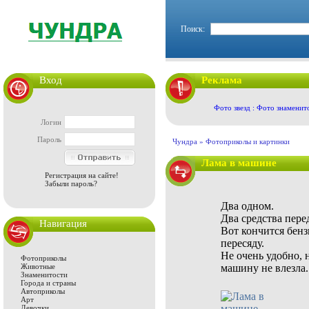
Поиск:
Вход
Реклама
Фото звезд : Фото знаменит
Логин
Пароль
Чундра »
Фотоприколы и картинки
Лама в машине
Регистрация на сайте!
Забыли пароль?
Два одном.
Два средства пер
Навигация
Вот кончится бенз
пересяду.
Не очень удобно, 
Фотоприколы
Животные
машину не влезла..
Знаменитости
Города и страны
Автоприколы
Арт
Девочки