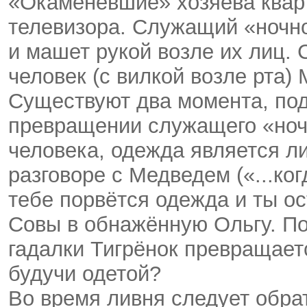
«Окаменевшие» хозяева квар
телевизора. Служащий «ночно
и машет рукой возле их лиц. 
человек (с вилкой возле рта
Существуют два момента, под
превращении служащего «ночн
человека, одежда является л
разговоре с Медведем («...ко
тебе порвётся одежда и ты о
Совы в обнажённую Ольгу. По
гадалки Тигрёнок превращаетс
будучи одетой?
Во время ливня следует обра