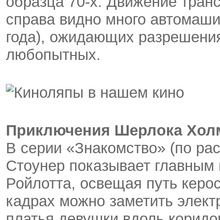
образца 70-х. Движение тран
справа видно много автомаши
года), ожидающих разрешения
любопытных.
Приключения Шерлока Холм
В серии «Знакомство» (по ра
Стоунер показывает главным 
Ройлотта, освещая путь керо
кадрах можно заметить элект
платья девушки вдоль коридор