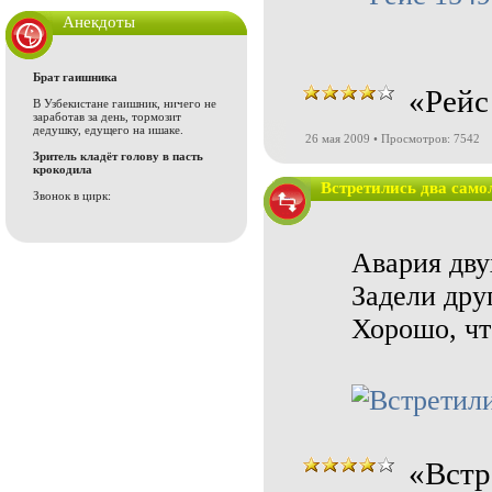
Анекдоты
Брат гаишника
«Рейс
В Узбекистане гаишник, ничего не
заработав за день, тормозит
дедушку, едущего на ишаке.
26 мая 2009 • Просмотров: 7542
Зритель кладёт голову в пасть
крокодила
Встретились два само
Звонок в цирк:
Авария дву
Задели дру
Хорошо, чт
«Встр