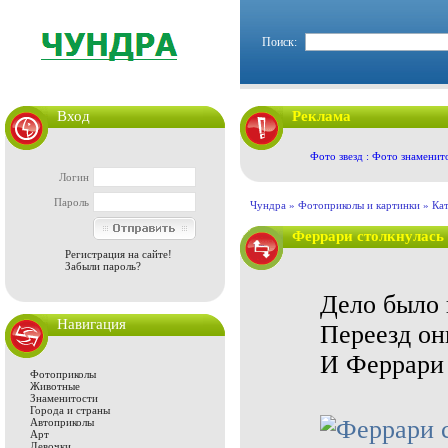
Поиск:
Вход
Реклама
Фото звезд : Фото знаменит
Логин
Пароль
Чундра »
Фотоприколы и картинки
»
Ка
Феррари столкнулась 
Регистрация на сайте!
Забыли пароль?
Дело было 
Навигация
Переезд он
И Феррари 
Фотоприколы
Животные
Знаменитости
Города и страны
Автоприколы
Арт
Девочки