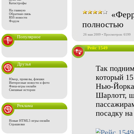
Катастрофы
На главную
«Ферр
Обратная связь
RSS новости
Форум
полностью
26 мая 2009 • Просмотров: 6199
Популярное
Рейс 1549
Друзья
Так подним
который 15
Юмор, приколы, флешки
Интересные новости и фото
Нью-Йорка 
Флеш-игры онлайн
Смешные истории
Шарлотт, ш
пассажирам
Реклама
посадку на
Новые HTML5 игры онлайн
Страшилки