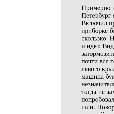
Примерно в
Петербург я
Включил пр
приборке б
скользко. 
и идет. Ви
затормозит
почти все 
левого крыл
машина бук
незначител
тогда не за
попробовал
шли. Повор