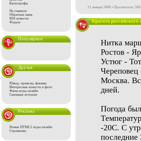
Катастрофы
21 января 2008 • Просмотров: 586
На главную
Обратная связь
RSS новости
Красота российского 
Форум
Популярное
Нитка марш
Ростов - Я
Устюг - То
Друзья
Череповец 
Москва. Вс
Юмор, приколы, флешки
Интересные новости и фото
дней.
Флеш-игры онлайн
Смешные истории
Погода был
Реклама
Температур
-20С. С утр
Новые HTML5 игры онлайн
Страшилки
последние 