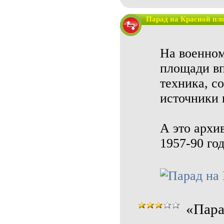
Парад на Красной пл
На военном
площади вп
техника, c
источники 
А это архи
1957-90 го
«Пара