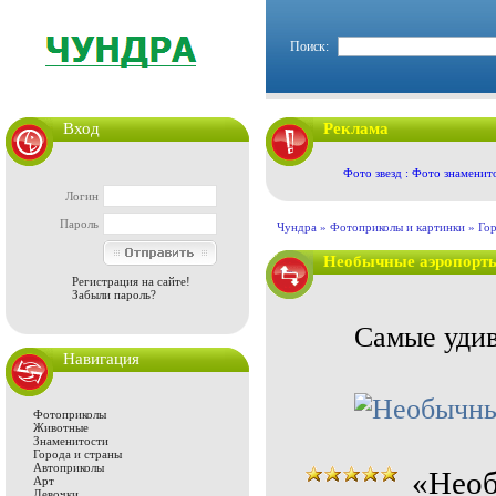
Поиск:
Вход
Реклама
Фото звезд : Фото знаменит
Логин
Пароль
Чундра »
Фотоприколы и картинки
»
Гор
Необычные аэропорт
Регистрация на сайте!
Забыли пароль?
Самые удив
Навигация
Фотоприколы
Животные
Знаменитости
Города и страны
Автоприколы
«Необ
Арт
Девочки