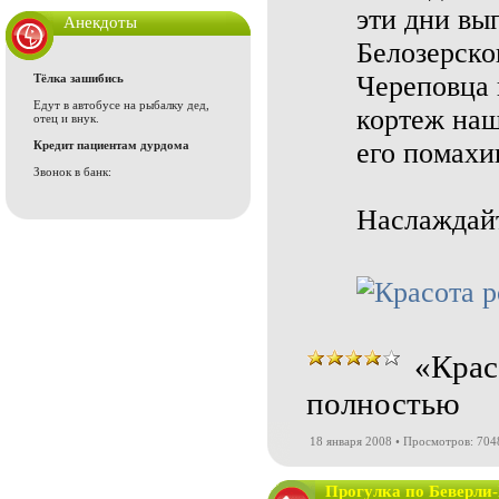
эти дни вы
Анекдоты
Белозерско
Череповца 
Тёлка зашибись
Едут в автобусе на рыбалку дед,
кортеж наш
отец и внук.
его помахи
Кредит пациентам дурдома
Звонок в банк:
Наслаждай
«Крас
полностью
18 января 2008 • Просмотров: 704
Прогулка по Беверли