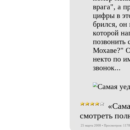
врага", а п
цифры в эт
брился, он 
которой на
позвонить 
Мохаве?" О
некто по и
звонок...
«Сама
смотреть пол
25 марта 2008 • Просмотров: 117