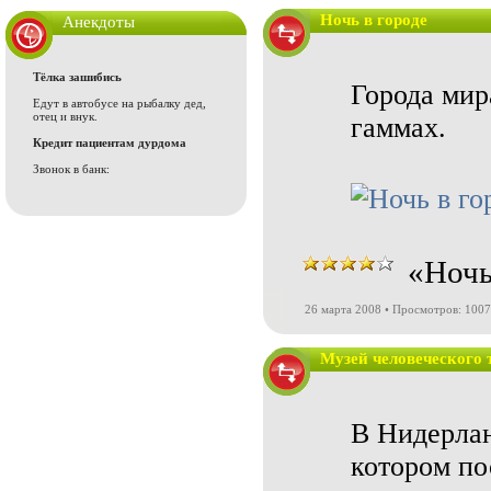
Ночь в городе
Анекдоты
Тёлка зашибись
Города мир
Едут в автобусе на рыбалку дед,
отец и внук.
гаммах.
Кредит пациентам дурдома
Звонок в банк:
«Ночь
26 марта 2008 • Просмотров: 100
Музей человеческого 
В Нидерлан
котором по