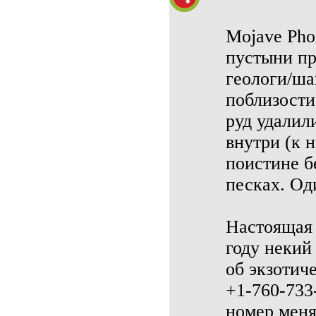
Mojave Pho
пустыни пр
геологи/ша
поблизости
руд удалил
внутри (к 
поистине б
песках. Од
Настоящая 
году некий
об экзотич
+1-760-733
номер менял