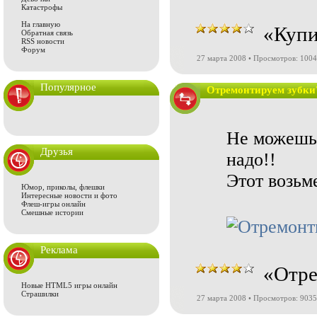
Катастрофы
На главную
«Купи
Обратная связь
RSS новости
Форум
27 марта 2008 • Просмотров: 100
Популярное
Отремонтируем зубки
Не можешь 
Друзья
надо!!
Этот возьме
Юмор, приколы, флешки
Интересные новости и фото
Флеш-игры онлайн
Смешные истории
Реклама
«Отре
Новые HTML5 игры онлайн
Страшилки
27 марта 2008 • Просмотров: 9035