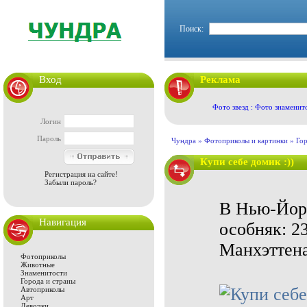
Поиск:
Вход
Реклама
Фото звезд : Фото знаменит
Логин
Пароль
Чундра »
Фотоприколы и картинки
»
Гор
Купи себе домик :))
Регистрация на сайте!
Забыли пароль?
В Нью-Йорк
Навигация
особняк: 23
Манхэттена.
Фотоприколы
Животные
Знаменитости
Города и страны
Автоприколы
Арт
Девочки